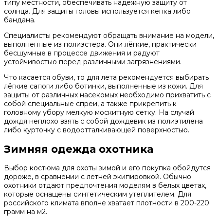
типу местности, обеспечивать надёжную защиту от
солнца. Для защиты головы используется кепка либо
бандана.
Специалисты рекомендуют обращать внимание на модели,
выполненные из полиэстера. Они лёгкие, практически
бесшумные в процессе движения и радуют
устойчивостью перед различными загрязнениями.
Что касается обуви, то для лета рекомендуется выбирать
лёгкие сапоги либо ботинки, выполненные из кожи. Для
защиты от различных насекомых необходимо прихватить с
собой специальные спреи, а также прикрепить к
головному убору мелкую москитную сетку. На случай
дождя неплохо взять с собой дождевик из полиэтилена
либо курточку с водоотталкивающей поверхностью.
Зимняя одежда охотника
Выбор костюма для охоты зимой и его покупка обойдутся
дороже, в сравнении с летней экипировкой. Обычно
охотники отдают предпочтения моделям в белых цветах,
которые оснащены синтетическим утеплителем. Для
российского климата вполне хватает плотности в 200-220
грамм на м2.