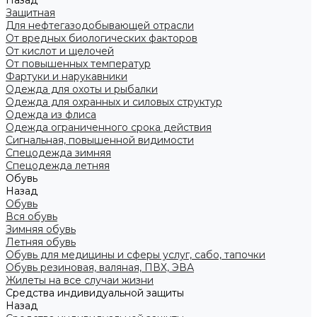
Назад
Защитная
Для нефтегазодобывающей отрасли
От вредных биологических факторов
От кислот и щелочей
От повышенных температур
Фартуки и нарукавники
Одежда для охоты и рыбалки
Одежда для охранных и силовых структур
Одежда из флиса
Одежда ограниченного срока действия
Сигнальная, повышенной видимости
Спецодежда зимняя
Спецодежда летняя
Обувь
Назад
Обувь
Вся обувь
Зимняя обувь
Летняя обувь
Обувь для медицины и сферы услуг, сабо, тапочки
Обувь резиновая, валяная, ПВХ, ЭВА
Жилеты на все случаи жизни
Средства индивидуальной защиты
Назад