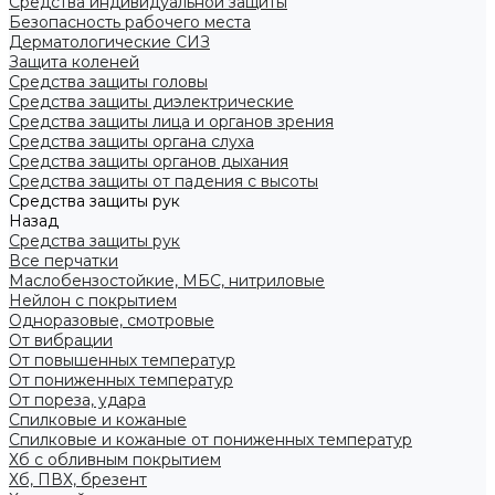
Средства индивидуальной защиты
Безопасность рабочего места
Дерматологические СИЗ
Защита коленей
Средства защиты головы
Средства защиты диэлектрические
Средства защиты лица и органов зрения
Средства защиты органа слуха
Средства защиты органов дыхания
Средства защиты от падения с высоты
Средства защиты рук
Назад
Средства защиты рук
Все перчатки
Маслобензостойкие, МБС, нитриловые
Нейлон с покрытием
Одноразовые, смотровые
От вибрации
От повышенных температур
От пониженных температур
От пореза, удара
Спилковые и кожаные
Спилковые и кожаные от пониженных температур
Хб с обливным покрытием
Хб, ПВХ, брезент