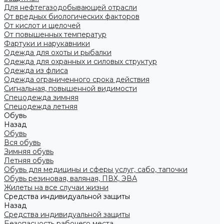
Для нефтегазодобывающей отрасли
От вредных биологических факторов
От кислот и щелочей
От повышенных температур
Фартуки и нарукавники
Одежда для охоты и рыбалки
Одежда для охранных и силовых структур
Одежда из флиса
Одежда ограниченного срока действия
Сигнальная, повышенной видимости
Спецодежда зимняя
Спецодежда летняя
Обувь
Назад
Обувь
Вся обувь
Зимняя обувь
Летняя обувь
Обувь для медицины и сферы услуг, сабо, тапочки
Обувь резиновая, валяная, ПВХ, ЭВА
Жилеты на все случаи жизни
Средства индивидуальной защиты
Назад
Средства индивидуальной защиты
Безопасность рабочего места