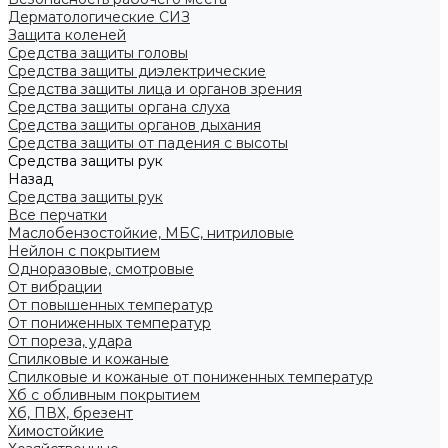
Дерматологические СИЗ
Защита коленей
Средства защиты головы
Средства защиты диэлектрические
Средства защиты лица и органов зрения
Средства защиты органа слуха
Средства защиты органов дыхания
Средства защиты от падения с высоты
Средства защиты рук
Назад
Средства защиты рук
Все перчатки
Маслобензостойкие, МБС, нитриловые
Нейлон с покрытием
Одноразовые, смотровые
От вибрации
От повышенных температур
От пониженных температур
От пореза, удара
Спилковые и кожаные
Спилковые и кожаные от пониженных температур
Хб с обливным покрытием
Хб, ПВХ, брезент
Химостойкие