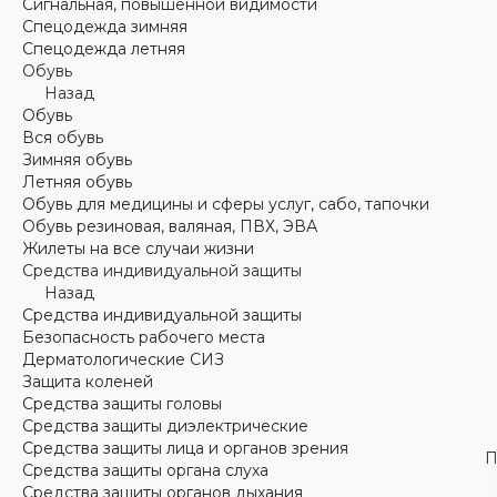
Сигнальная, повышенной видимости
Спецодежда зимняя
Спецодежда летняя
Обувь
Назад
Обувь
Вся обувь
Зимняя обувь
Летняя обувь
Обувь для медицины и сферы услуг, сабо, тапочки
Обувь резиновая, валяная, ПВХ, ЭВА
Жилеты на все случаи жизни
Средства индивидуальной защиты
Назад
Средства индивидуальной защиты
Безопасность рабочего места
Дерматологические СИЗ
Защита коленей
Средства защиты головы
Средства защиты диэлектрические
Средства защиты лица и органов зрения
П
Средства защиты органа слуха
Средства защиты органов дыхания