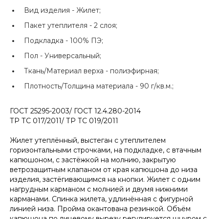
Вид изделия -
Жилет;
Пакет утеплителя -
2 слоя;
Подкладка -
100% ПЭ;
Пол -
Универсальный;
Ткань/Материал верха -
полиэфирная;
Плотность/Толщина материала -
90 г/кв.м.;
ГОСТ 25295-2003/ ГОСТ 12.4.280-2014
ТР ТС 017/2011/ ТР ТС 019/2011
Жилет утеплённый, выстеган с утеплителем
горизонтальными строчками, на подкладке, с втачным
капюшоном, с застёжкой на молнию, закрытую
ветрозащитным клапаном от края капюшона до низа
изделия, застёгивающимся на кнопки. Жилет с одним
нагрудным карманом с молнией и двумя нижними
карманами. Спинка жилета, удлинённая с фигурной
линией низа. Пройма окантована резинкой. Объём
капюшона по лицевому вырезу регулируется шнуром с