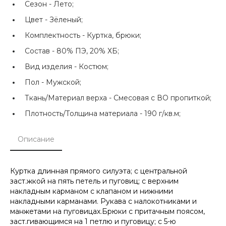
Сезон -
Лето;
Цвет -
Зёленый;
Комплектность -
Куртка, брюки;
Состав -
80% ПЭ, 20% ХБ;
Вид изделия -
Костюм;
Пол -
Мужской;
Ткань/Материал верха -
Смесовая с ВО пропиткой;
Плотность/Толщина материала -
190 г/кв.м;
Описание
Куртка длинная прямого силуэта; с центральной
заст.жкой на пять петель и пуговиц; с верхним
накладным карманом с клапаном и нижними
накладными карманами. Рукава с налокотниками и
манжетами на пуговицах.Брюки с притачным поясом,
заст.гивающимся на 1 петлю и пуговицу; с 5-ю