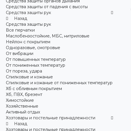
Средства защиты органов дыхания
Средства защиты от падения с высоты
Средства защиты рук
Назад
Средства защиты рук
Все перчатки
Маслобензостойкие, МБС, нитриловые
Нейлон с покрытием
Одноразовые, смотровые
От вибрации
От повышенных температур
От пониженных температур
От пореза, удара
Спилковые и кожаные
Спилковые и кожаные от пониженных температур
Хб с обливным покрытием
Хб, ПВХ, брезент
Химостойкие
Хозяйственные
Активный отдых
Хозтовары и постельные принадлежности
Назад
Хозтовары и постельные принадлежности