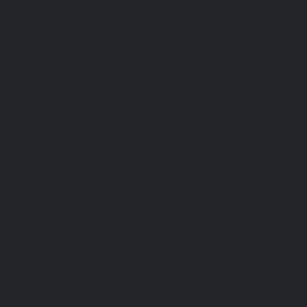
От пониженных температур
От пореза, удара
Спилковые и кожаные
Спилковые и кожаные от пониженных
температур
Хб с обливным покрытием
Хб, ПВХ, брезент
Химостойкие
Хозяйственные
Активный отдых
Хозтовары и постельные
принадлежности
Бытовая химия
Постельные принадлежности
Кровати
Матрасы, одеяла, подушки, покрывала
Полотенца
Постельное белье
Технические ткани
Акции
О компании
Новости