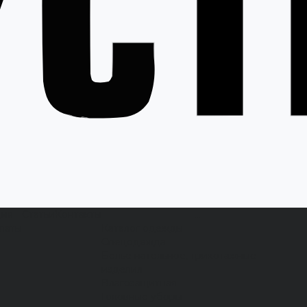
ция
Статьи
Контакты
...
латы
Каталог одежды
Спецодежда
Белье нательное, трикотажные
изделия
Влагозащитная
Головные уборы