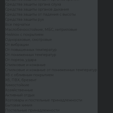
Средства защиты органа слуха
Средства защиты органов дыхания
Средства защиты от падения с высоты
Средства защиты рук
Все перчатки
Маслобензостойкие, МБС, нитриловые
Нейлон с покрытием
Одноразовые, смотровые
От вибрации
От повышенных температур
От пониженных температур
От пореза, удара
Спилковые и кожаные
Спилковые и кожаные от пониженных температур
Хб с обливным покрытием
Хб, ПВХ, брезент
Химостойкие
Хозяйственные
Активный отдых
Хозтовары и постельные принадлежности
Бытовая химия
Постельные принадлежности