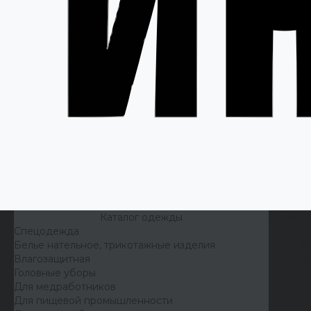
Каталог одежды
Акции
Спецодежда
Н
Белье нательное, трикотажные изделия
О
Влагозащитная
В
Головные уборы
С
Для медработников
П
Для пищевой промышленности