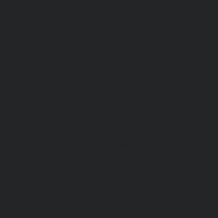
сабо, тапочки
Обувь резиновая, валяная, ПВХ, ЭВА
Жилеты на все случаи жизни
Средства индивидуальной защиты
Безопасность рабочего места
Дерматологические СИЗ
Защита коленей
Средства защиты головы
Средства защиты диэлектрические
Средства защиты лица и органов
зрения
Средства защиты органа слуха
Средства защиты органов дыхания
Средства защиты от падения с высоты
Средства защиты рук
Все перчатки
Маслобензостойкие, МБС,
нитриловые
Нейлон с покрытием
Одноразовые, смотровые
От вибрации
От повышенных температур