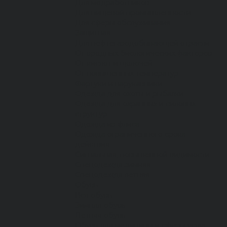
Для медработников
Для пищевой промышленности
Для сферы обслуживания
Защитная
Для нефтегазодобывающей отрасли
От вредных биологических факторов
От кислот и щелочей
От повышенных температур
Фартуки и нарукавники
Одежда для охоты и рыбалки
Одежда для охранных и силовых
структур
Одежда из флиса
Одежда ограниченного срока
действия
Сигнальная, повышенной видимости
Спецодежда зимняя
Спецодежда летняя
Обувь
Вся обувь
Зимняя обувь
Летняя обувь
Обувь для медицины и сферы услуг,