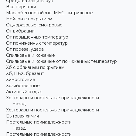
Средства защиты рук
Все перчатки
Маслобензостойкие, МБС, нитриловые
Нейлон с покрытием
Одноразовые, смотровые
От вибрации
От повышенных температур
От пониженных температур
От пореза, удара
Спилковые и кожаные
Спилковые и кожаные от пониженных температур
Хб с обливным покрытием
Хб, ПВХ, брезент
Химостойкие
Хозяйственные
Активный отдых
Хозтовары и постельные принадлежности
Назад
Хозтовары и постельные принадлежности
Бытовая химия
Постельные принадлежности
Назад
Постельные принадлежности