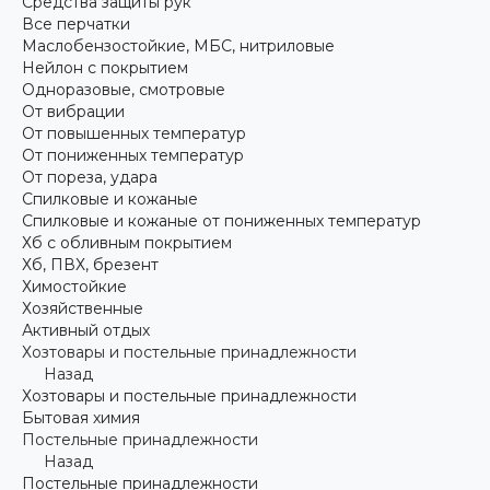
Средства защиты рук
Все перчатки
Маслобензостойкие, МБС, нитриловые
Нейлон с покрытием
Одноразовые, смотровые
От вибрации
От повышенных температур
От пониженных температур
От пореза, удара
Спилковые и кожаные
Спилковые и кожаные от пониженных температур
Хб с обливным покрытием
Хб, ПВХ, брезент
Химостойкие
Хозяйственные
Активный отдых
Хозтовары и постельные принадлежности
Назад
Хозтовары и постельные принадлежности
Бытовая химия
Постельные принадлежности
Назад
Постельные принадлежности