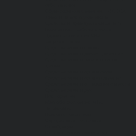
сабо, тапочки
Обувь резиновая, валяная, ПВХ, ЭВА
Жилеты на все случаи жизни
Средства индивидуальной защиты
Безопасность рабочего места
Дерматологические СИЗ
Защита коленей
Средства защиты головы
Средства защиты диэлектрические
Средства защиты лица и органов
зрения
Средства защиты органа слуха
Средства защиты органов дыхания
Средства защиты от падения с высоты
Средства защиты рук
Все перчатки
Маслобензостойкие, МБС,
нитриловые
Нейлон с покрытием
Одноразовые, смотровые
От вибрации
От повышенных температур