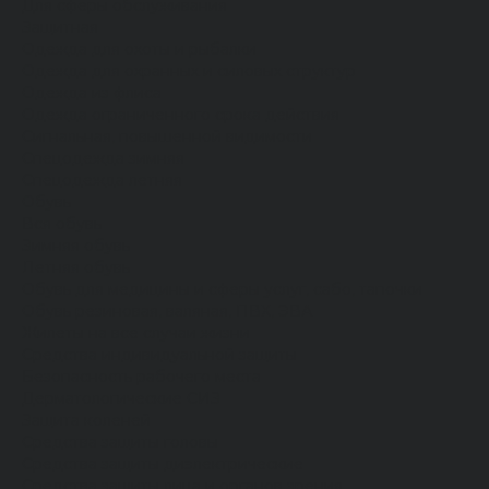
Для сферы обслуживания
Защитная
Одежда для охоты и рыбалки
Одежда для охранных и силовых структур
Одежда из флиса
Одежда ограниченного срока действия
Сигнальная, повышенной видимости
Спецодежда зимняя
Спецодежда летняя
Обувь
Вся обувь
Зимняя обувь
Летняя обувь
Обувь для медицины и сферы услуг, сабо, тапочки
Обувь резиновая, валяная, ПВХ, ЭВА
Жилеты на все случаи жизни
Средства индивидуальной защиты
Безопасность рабочего места
Дерматологические СИЗ
Защита коленей
Средства защиты головы
Средства защиты диэлектрические
Средства защиты лица и органов зрения