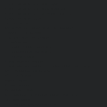
Средства защиты органа слуха
Средства защиты органов дыхания
Средства защиты от падения с высоты
Средства защиты рук
Все перчатки
Маслобензостойкие, МБС, нитриловые
Нейлон с покрытием
Одноразовые, смотровые
От вибрации
От повышенных температур
От пониженных температур
От пореза, удара
Спилковые и кожаные
Спилковые и кожаные от пониженных температур
Хб с обливным покрытием
Хб, ПВХ, брезент
Химостойкие
Хозяйственные
Активный отдых
Хозтовары и постельные принадлежности
Бытовая химия
Постельные принадлежности