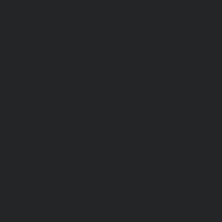
От пониженных температур
От пореза, удара
Спилковые и кожаные
Спилковые и кожаные от пониженных
температур
Хб с обливным покрытием
Хб, ПВХ, брезент
Химостойкие
Хозяйственные
Активный отдых
Хозтовары и постельные
принадлежности
Бытовая химия
Постельные принадлежности
Кровати
Матрасы, одеяла, подушки, покрывала
Полотенца
Постельное белье
Технические ткани
Акции
О компании
Новости