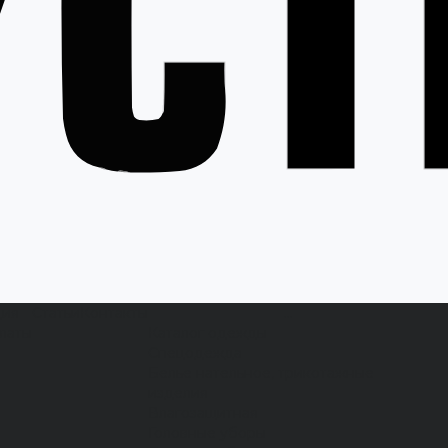
ция
Статьи
Контакты
...
латы
Каталог одежды
Спецодежда
Белье нательное, трикотажные
изделия
Влагозащитная
Головные уборы