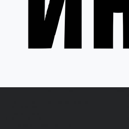
Каталог одежды
Акции
Спецодежда
Н
Белье нательное, трикотажные изделия
О
Влагозащитная
В
Головные уборы
С
Для медработников
П
Для пищевой промышленности