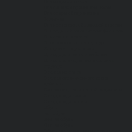
Для медработников
Для пищевой промышленности
Для сферы обслуживания
Защитная
Для нефтегазодобывающей отрасли
От вредных биологических факторов
От кислот и щелочей
От повышенных температур
Фартуки и нарукавники
Одежда для охоты и рыбалки
Одежда для охранных и силовых
структур
Одежда из флиса
Одежда ограниченного срока
действия
Сигнальная, повышенной видимости
Спецодежда зимняя
Спецодежда летняя
Обувь
Вся обувь
Зимняя обувь
Летняя обувь
Обувь для медицины и сферы услуг,