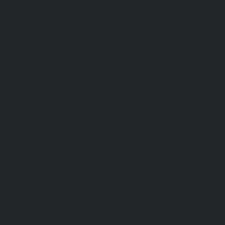
Для сферы обслуживания
Защитная
Одежда для охоты и рыбалки
Одежда для охранных и силовых структур
Одежда из флиса
Одежда ограниченного срока действия
Сигнальная, повышенной видимости
Спецодежда зимняя
Спецодежда летняя
Обувь
Вся обувь
Зимняя обувь
Летняя обувь
Обувь для медицины и сферы услуг, сабо, тапочки
Обувь резиновая, валяная, ПВХ, ЭВА
Жилеты на все случаи жизни
Средства индивидуальной защиты
Безопасность рабочего места
Дерматологические СИЗ
Защита коленей
Средства защиты головы
Средства защиты диэлектрические
Средства защиты лица и органов зрения