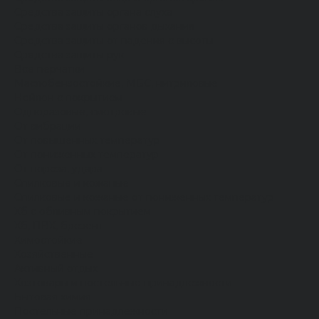
Средства защиты органа слуха
Средства защиты органов дыхания
Средства защиты от падения с высоты
Средства защиты рук
Все перчатки
Маслобензостойкие, МБС, нитриловые
Нейлон с покрытием
Одноразовые, смотровые
От вибрации
От повышенных температур
От пониженных температур
От пореза, удара
Спилковые и кожаные
Спилковые и кожаные от пониженных температур
Хб с обливным покрытием
Хб, ПВХ, брезент
Химостойкие
Хозяйственные
Активный отдых
Хозтовары и постельные принадлежности
Бытовая химия
Постельные принадлежности