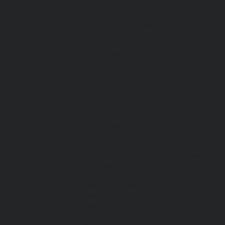
От пониженных температур
От пореза, удара
Спилковые и кожаные
Спилковые и кожаные от пониженных
температур
Хб с обливным покрытием
Хб, ПВХ, брезент
Химостойкие
Хозяйственные
Активный отдых
Хозтовары и постельные
принадлежности
Бытовая химия
Постельные принадлежности
Кровати
Матрасы, одеяла, подушки, покрывала
Полотенца
Постельное белье
Технические ткани
Акции
О компании
Новости