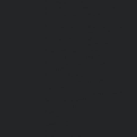
Для медработников
Для пищевой промышленности
Для сферы обслуживания
Защитная
Для нефтегазодобывающей отрасли
От вредных биологических факторов
От кислот и щелочей
От повышенных температур
Фартуки и нарукавники
Одежда для охоты и рыбалки
Одежда для охранных и силовых
структур
Одежда из флиса
Одежда ограниченного срока
действия
Сигнальная, повышенной видимости
Спецодежда зимняя
Спецодежда летняя
Обувь
Вся обувь
Зимняя обувь
Летняя обувь
Обувь для медицины и сферы услуг,