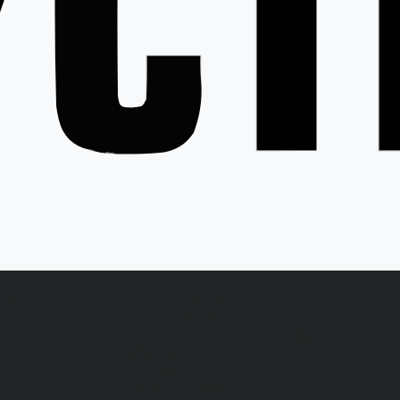
ция
Статьи
Контакты
...
латы
Каталог одежды
Спецодежда
Белье нательное, трикотажные
изделия
Влагозащитная
Головные уборы