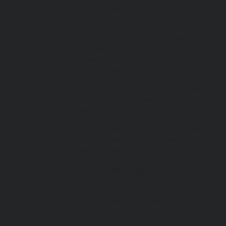
сабо, тапочки
Обувь резиновая, валяная, ПВХ, ЭВА
Жилеты на все случаи жизни
Средства индивидуальной защиты
Безопасность рабочего места
Дерматологические СИЗ
Защита коленей
Средства защиты головы
Средства защиты диэлектрические
Средства защиты лица и органов
зрения
Средства защиты органа слуха
Средства защиты органов дыхания
Средства защиты от падения с высоты
Средства защиты рук
Все перчатки
Маслобензостойкие, МБС,
нитриловые
Нейлон с покрытием
Одноразовые, смотровые
От вибрации
От повышенных температур