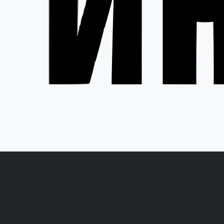
Каталог одежды
Акции
Спецодежда
Н
Белье нательное, трикотажные изделия
О
Влагозащитная
В
Головные уборы
С
Для медработников
П
Для пищевой промышленности