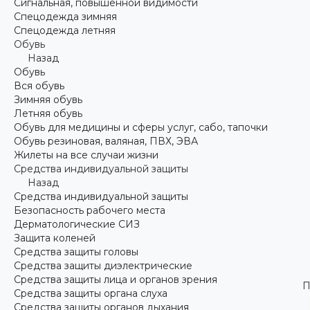
Сигнальная, повышенной видимости
Спецодежда зимняя
Спецодежда летняя
Обувь
Назад
Обувь
Вся обувь
Зимняя обувь
Летняя обувь
Обувь для медицины и сферы услуг, сабо, тапочки
Обувь резиновая, валяная, ПВХ, ЭВА
Жилеты на все случаи жизни
Средства индивидуальной защиты
Назад
Средства индивидуальной защиты
Безопасность рабочего места
Дерматологические СИЗ
Защита коленей
Средства защиты головы
Средства защиты диэлектрические
Средства защиты лица и органов зрения
П
Средства защиты органа слуха
Средства защиты органов дыхания