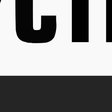
ция
Статьи
Контакты
...
латы
Каталог одежды
Спецодежда
Белье нательное, трикотажные
изделия
Влагозащитная
Головные уборы