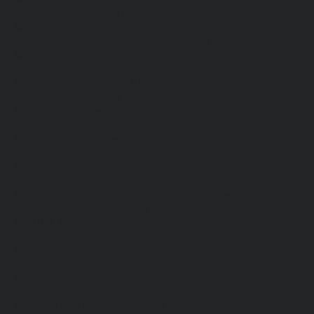
Средства защиты органа слуха
Средства защиты органов дыхания
Средства защиты от падения с высоты
Средства защиты рук
Все перчатки
Маслобензостойкие, МБС, нитриловые
Нейлон с покрытием
Одноразовые, смотровые
От вибрации
От повышенных температур
От пониженных температур
От пореза, удара
Спилковые и кожаные
Спилковые и кожаные от пониженных температур
Хб с обливным покрытием
Хб, ПВХ, брезент
Химостойкие
Хозяйственные
Активный отдых
Хозтовары и постельные принадлежности
Бытовая химия
Постельные принадлежности