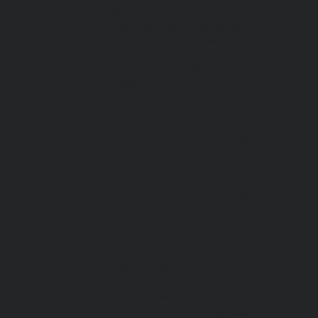
сабо, тапочки
Обувь резиновая, валяная, ПВХ, ЭВА
Жилеты на все случаи жизни
Средства индивидуальной защиты
Безопасность рабочего места
Дерматологические СИЗ
Защита коленей
Средства защиты головы
Средства защиты диэлектрические
Средства защиты лица и органов
зрения
Средства защиты органа слуха
Средства защиты органов дыхания
Средства защиты от падения с высоты
Средства защиты рук
Все перчатки
Маслобензостойкие, МБС,
нитриловые
Нейлон с покрытием
Одноразовые, смотровые
От вибрации
От повышенных температур