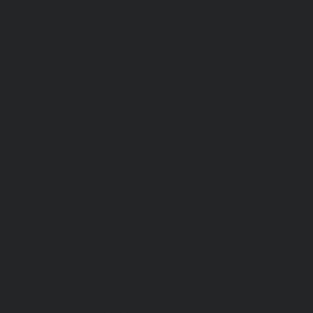
От пониженных температур
От пореза, удара
Спилковые и кожаные
Спилковые и кожаные от пониженных
температур
Хб с обливным покрытием
Хб, ПВХ, брезент
Химостойкие
Хозяйственные
Активный отдых
Хозтовары и постельные
принадлежности
Бытовая химия
Постельные принадлежности
Кровати
Матрасы, одеяла, подушки, покрывала
Полотенца
Постельное белье
Технические ткани
Акции
О компании
Новости