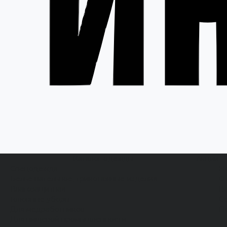
Каталог одежды
Акции
Спецодежда
Н
Белье нательное, трикотажные изделия
О
Влагозащитная
В
Головные уборы
С
Для медработников
П
Для пищевой промышленности