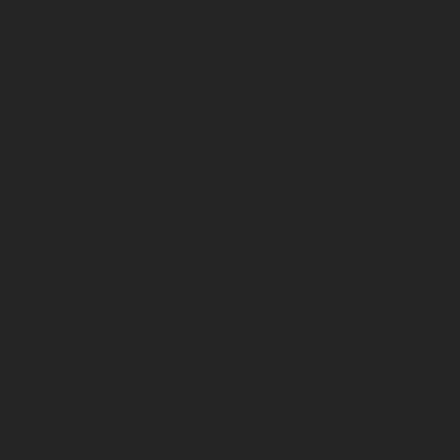
Для медработников
Для пищевой промышленности
Для сферы обслуживания
Защитная
Для нефтегазодобывающей отрасли
От вредных биологических факторов
От кислот и щелочей
От повышенных температур
Фартуки и нарукавники
Одежда для охоты и рыбалки
Одежда для охранных и силовых
структур
Одежда из флиса
Одежда ограниченного срока
действия
Сигнальная, повышенной видимости
Спецодежда зимняя
Спецодежда летняя
Обувь
Вся обувь
Зимняя обувь
Летняя обувь
Обувь для медицины и сферы услуг,