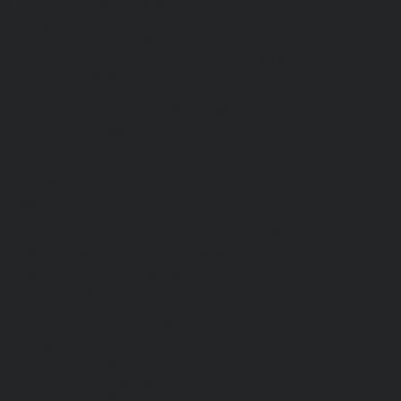
Для сферы обслуживания
Защитная
Одежда для охоты и рыбалки
Одежда для охранных и силовых структур
Одежда из флиса
Одежда ограниченного срока действия
Сигнальная, повышенной видимости
Спецодежда зимняя
Спецодежда летняя
Обувь
Вся обувь
Зимняя обувь
Летняя обувь
Обувь для медицины и сферы услуг, сабо, тапочки
Обувь резиновая, валяная, ПВХ, ЭВА
Жилеты на все случаи жизни
Средства индивидуальной защиты
Безопасность рабочего места
Дерматологические СИЗ
Защита коленей
Средства защиты головы
Средства защиты диэлектрические
Средства защиты лица и органов зрения