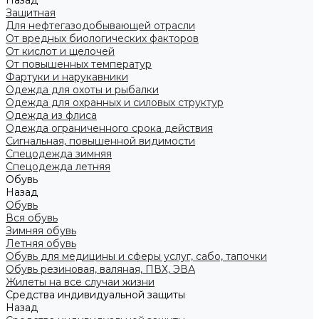
Назад
Защитная
Для нефтегазодобывающей отрасли
От вредных биологических факторов
От кислот и щелочей
От повышенных температур
Фартуки и нарукавники
Одежда для охоты и рыбалки
Одежда для охранных и силовых структур
Одежда из флиса
Одежда ограниченного срока действия
Сигнальная, повышенной видимости
Спецодежда зимняя
Спецодежда летняя
Обувь
Назад
Обувь
Вся обувь
Зимняя обувь
Летняя обувь
Обувь для медицины и сферы услуг, сабо, тапочки
Обувь резиновая, валяная, ПВХ, ЭВА
Жилеты на все случаи жизни
Средства индивидуальной защиты
Назад