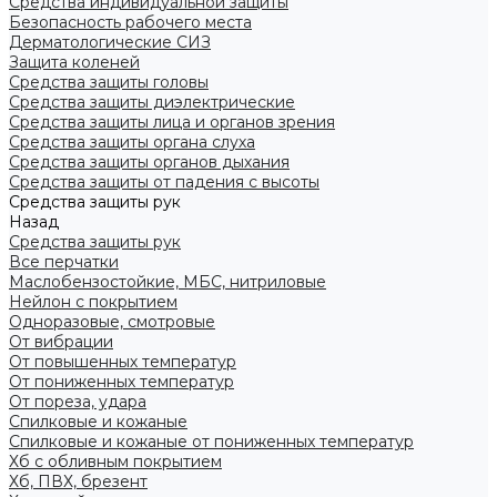
Средства индивидуальной защиты
Безопасность рабочего места
Дерматологические СИЗ
Защита коленей
Средства защиты головы
Средства защиты диэлектрические
Средства защиты лица и органов зрения
Средства защиты органа слуха
Средства защиты органов дыхания
Средства защиты от падения с высоты
Средства защиты рук
Назад
Средства защиты рук
Все перчатки
Маслобензостойкие, МБС, нитриловые
Нейлон с покрытием
Одноразовые, смотровые
От вибрации
От повышенных температур
От пониженных температур
От пореза, удара
Спилковые и кожаные
Спилковые и кожаные от пониженных температур
Хб с обливным покрытием
Хб, ПВХ, брезент