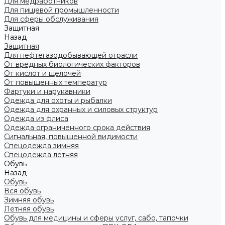
Для медработников
Для пищевой промышленности
Для сферы обслуживания
Защитная
Назад
Защитная
Для нефтегазодобывающей отрасли
От вредных биологических факторов
От кислот и щелочей
От повышенных температур
Фартуки и нарукавники
Одежда для охоты и рыбалки
Одежда для охранных и силовых структур
Одежда из флиса
Одежда ограниченного срока действия
Сигнальная, повышенной видимости
Спецодежда зимняя
Спецодежда летняя
Обувь
Назад
Обувь
Вся обувь
Зимняя обувь
Летняя обувь
Обувь для медицины и сферы услуг, сабо, тапочки