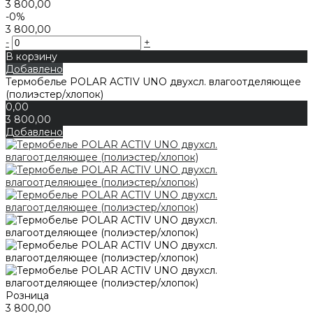
3 800,00
-0%
3 800,00
-
+
В корзину
Добавлено
Термобелье POLAR ACTIV UNO двухсл. влагоотделяющее
(полиэстер/хлопок)
0,00
3 800,00
Добавлено
Розница
3 800,00