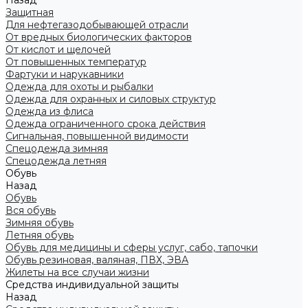
Назад
Защитная
Для нефтегазодобывающей отрасли
От вредных биологических факторов
От кислот и щелочей
От повышенных температур
Фартуки и нарукавники
Одежда для охоты и рыбалки
Одежда для охранных и силовых структур
Одежда из флиса
Одежда ограниченного срока действия
Сигнальная, повышенной видимости
Спецодежда зимняя
Спецодежда летняя
Обувь
Назад
Обувь
Вся обувь
Зимняя обувь
Летняя обувь
Обувь для медицины и сферы услуг, сабо, тапочки
Обувь резиновая, валяная, ПВХ, ЭВА
Жилеты на все случаи жизни
Средства индивидуальной защиты
Назад