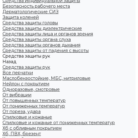
Средства индивидуальной защиты
Безопасность рабочего места
Дерматологические СИЗ
Защита коленей
Средства защиты головы
Средства защиты диэлектрические
Средства защиты лица и органов зрения
Средства защиты органа слуха
Средства защиты органов дыхания
Средства защиты от падения с высоты
Средства защиты рук
Назад
Средства защиты рук
Все перчатки
Маслобензостойкие, МБС, нитриловые
Нейлон с покрытием
Одноразовые, смотровые
От вибрации
От повышенных температур
От пониженных температур
От пореза, удара
Спилковые и кожаные
Спилковые и кожаные от пониженных температур
Хб с обливным покрытием
Хб, ПВХ, брезент