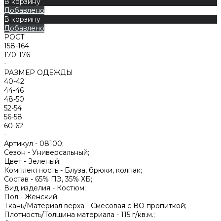
В корзину
Добавлено
В корзину
Добавлено
РОСТ
158-164
170-176
-
РАЗМЕР ОДЕЖДЫ
40-42
44-46
48-50
52-54
56-58
60-62
-
Артикул -
08100;
Сезон -
Универсальный;
Цвет -
Зеленый;
Комплектность -
Блуза, брюки, колпак;
Состав -
65% ПЭ, 35% ХБ;
Вид изделия -
Костюм;
Пол -
Женский;
Ткань/Материал верха -
Смесовая с ВО пропиткой;
Плотность/Толщина материала -
115 г/кв.м.;