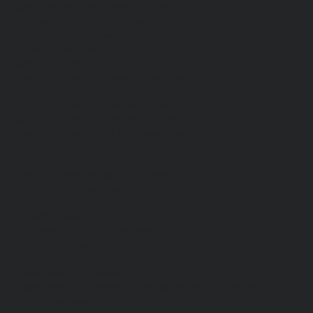
Средства индивидуальной защиты
Безопасность рабочего места
Дерматологические СИЗ
Защита коленей
Средства защиты головы
Средства защиты диэлектрические
Средства защиты лица и органов зрения
Средства защиты органа слуха
Средства защиты органов дыхания
Средства защиты от падения с высоты
Средства защиты рук
Все перчатки
Маслобензостойкие, МБС, нитриловые
Нейлон с покрытием
Одноразовые, смотровые
От вибрации
От повышенных температур
От пониженных температур
От пореза, удара
Спилковые и кожаные
Спилковые и кожаные от пониженных температур
Хб с обливным покрытием