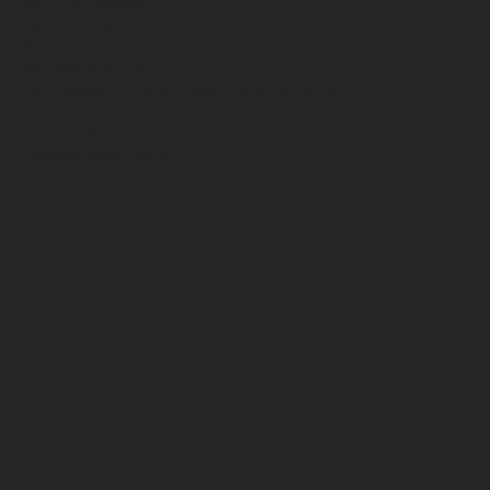
Хб, ПВХ, брезент
Химостойкие
Хозяйственные
Активный отдых
Хозтовары и постельные принадлежности
Бытовая химия
Постельные принадлежности
Технические ткани