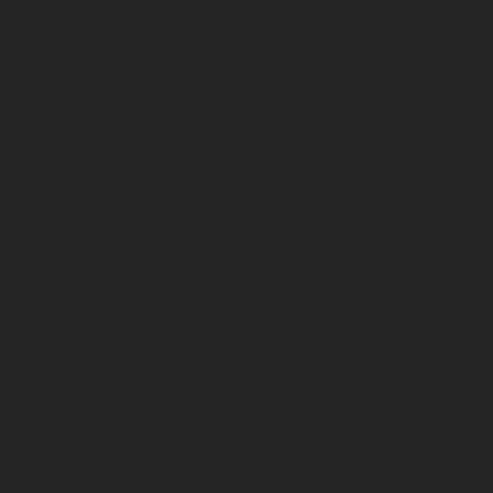
Спецодежда
Н
Белье нательное, трикотажные изделия
О
Влагозащитная
В
Головные уборы
С
Для медработников
П
Для пищевой промышленности
Для сферы обслуживания
Защитная
Одежда для охоты и рыбалки
Одежда для охранных и силовых структур
Одежда из флиса
Одежда ограниченного срока действия
Сигнальная, повышенной видимости
Спецодежда зимняя
Спецодежда летняя
Обувь
Вся обувь
Зимняя обувь
Летняя обувь
Обувь для медицины и сферы услуг, сабо, тапочки
Обувь резиновая, валяная, ПВХ, ЭВА
Жилеты на все случаи жизни