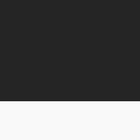
Полотенца
Постельное белье
Технические ткани
Акции
О компании
Новости
Отзывы
Вакансии
Сертификаты
Политика конфиденциальности
Как выбрать размер
Информация
Способы оплаты
Гарантии
Статьи
Контакты