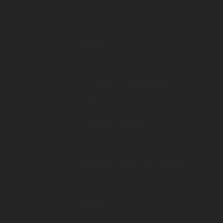
латы
Каталог одежды
Спецодежда
Белье нательное, трикотажные
изделия
Влагозащитная
Головные уборы
Для медработников
Для пищевой промышленности
Для сферы обслуживания
Защитная
Для нефтегазодобывающей отрасли
От вредных биологических факторов
От кислот и щелочей
От повышенных температур
Фартуки и нарукавники
Одежда для охоты и рыбалки
Одежда для охранных и силовых
структур
Одежда из флиса
Одежда ограниченного срока
действия
Сигнальная, повышенной видимости