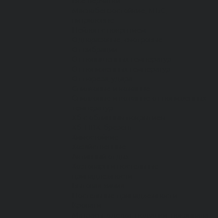
Все перчатки
Маслобензостойкие, МБС,
нитриловые
Нейлон с покрытием
Одноразовые, смотровые
От вибрации
От повышенных температур
От пониженных температур
От пореза, удара
Спилковые и кожаные
Спилковые и кожаные от пониженных
температур
Хб с обливным покрытием
Хб, ПВХ, брезент
Химостойкие
Хозяйственные
Активный отдых
Хозтовары и постельные
принадлежности
Бытовая химия
Постельные принадлежности
Кровати
Матрасы, одеяла, подушки, покрывала