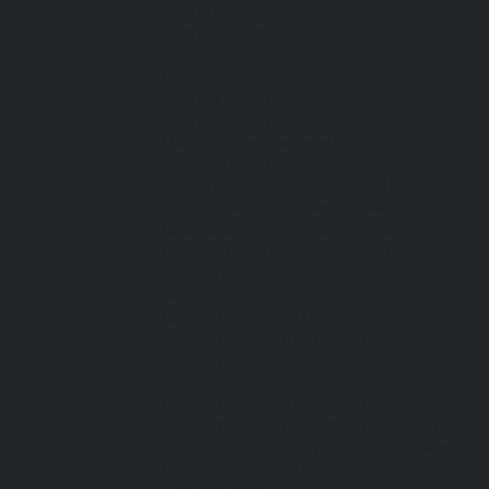
Спецодежда зимняя
Спецодежда летняя
Обувь
Вся обувь
Зимняя обувь
Летняя обувь
Обувь для медицины и сферы услуг,
сабо, тапочки
Обувь резиновая, валяная, ПВХ, ЭВА
Жилеты на все случаи жизни
Средства индивидуальной защиты
Безопасность рабочего места
Дерматологические СИЗ
Защита коленей
Средства защиты головы
Средства защиты диэлектрические
Средства защиты лица и органов
зрения
Средства защиты органа слуха
Средства защиты органов дыхания
Средства защиты от падения с высоты
Средства защиты рук