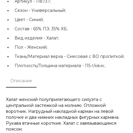
Артикул -
118737;
Сезон -
Универсальный;
Цвет -
Синий;
Состав -
65% ПЭ, 35% ХБ;
Вид изделия -
Халат;
Пол -
Женский;
Ткань/Материал верха -
Смесовая с ВО пропиткой;
Плотность/Толщина материала -
115 г/кв.м.;
Описание
Халат женский полуприлегающего силуэта с
центральной застежкой на молнию. Отложной
воротник. Нагрудный накладной карман на левой
полочке и два нижних накладных фигурных кармана.
Рукава втачные короткие. Халат с завязывающимся
поясом.