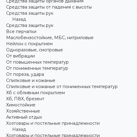
Средства защиты органов дыхания
Средства защиты от падения с высоты
Средства защиты рук
Назад
Средства защиты рук
Все перчатки
Маслобензостойкие, МБС, нитриловые
Нейлон с покрытием
Одноразовые, смотровые
От вибрации
От повышенных температур
От пониженных температур
От пореза, удара
Спилковые и кожаные
Спилковые и кожаные от пониженных температур
Хб с обливным покрытием
Хб, ПВХ, брезент
Химостойкие
Хозяйственные
Активный отдых
Хозтовары и постельные принадлежности
Назад
Хозтовары и постельные принадлежности