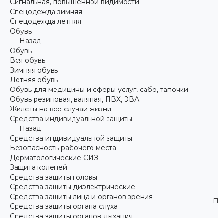
Сигнальная, повышенной видимости
Спецодежда зимняя
Спецодежда летняя
Обувь
Назад
Обувь
Вся обувь
Зимняя обувь
Летняя обувь
Обувь для медицины и сферы услуг, сабо, тапочки
Обувь резиновая, валяная, ПВХ, ЭВА
Жилеты на все случаи жизни
Средства индивидуальной защиты
Назад
Средства индивидуальной защиты
Безопасность рабочего места
Дерматологические СИЗ
Защита коленей
Средства защиты головы
Средства защиты диэлектрические
Средства защиты лица и органов зрения
П
Средства защиты органа слуха
Средства защиты органов дыхания