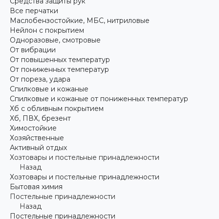
Средства защиты рук
Все перчатки
Маслобензостойкие, МБС, нитриловые
Нейлон с покрытием
Одноразовые, смотровые
От вибрации
От повышенных температур
От пониженных температур
От пореза, удара
Спилковые и кожаные
Спилковые и кожаные от пониженных температур
Хб с обливным покрытием
Хб, ПВХ, брезент
Химостойкие
Хозяйственные
Активный отдых
Хозтовары и постельные принадлежности
Назад
Хозтовары и постельные принадлежности
Бытовая химия
Постельные принадлежности
Назад
Постельные принадлежности