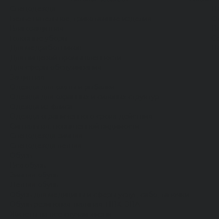
Спецодежда
Н
Белье нательное, трикотажные изделия
О
Влагозащитная
В
Головные уборы
С
Для медработников
П
Для пищевой промышленности
Для сферы обслуживания
Защитная
Одежда для охоты и рыбалки
Одежда для охранных и силовых структур
Одежда из флиса
Одежда ограниченного срока действия
Сигнальная, повышенной видимости
Спецодежда зимняя
Спецодежда летняя
Обувь
Вся обувь
Зимняя обувь
Летняя обувь
Обувь для медицины и сферы услуг, сабо, тапочки
Обувь резиновая, валяная, ПВХ, ЭВА
Жилеты на все случаи жизни