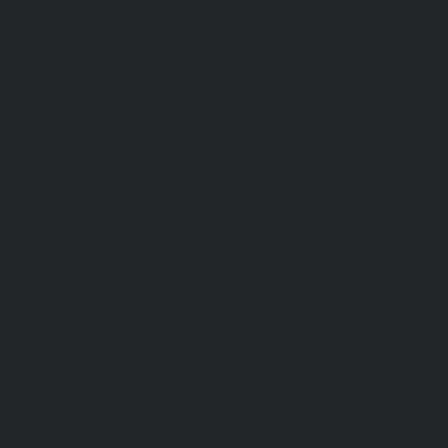
Все перчатки
Маслобензостойкие, МБС,
нитриловые
Нейлон с покрытием
Одноразовые, смотровые
От вибрации
От повышенных температур
От пониженных температур
От пореза, удара
Спилковые и кожаные
Спилковые и кожаные от пониженных
температур
Хб с обливным покрытием
Хб, ПВХ, брезент
Химостойкие
Хозяйственные
Активный отдых
Хозтовары и постельные
принадлежности
Бытовая химия
Постельные принадлежности
Кровати
Матрасы, одеяла, подушки, покрывала