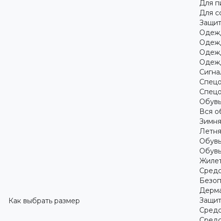
Для 
Для с
Защит
Одежд
Одежд
Одежд
Одежд
Сигна
Спецо
Спецо
Обув
Вся о
Зимня
Летня
Обувь
Обувь
Жилет
Средс
Безоп
Дерма
Защит
Как выбрать размер
Средс
Средс