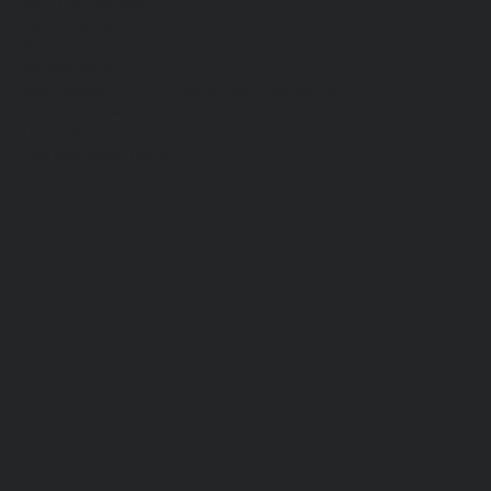
Хб, ПВХ, брезент
Химостойкие
Хозяйственные
Активный отдых
Хозтовары и постельные принадлежности
Бытовая химия
Постельные принадлежности
Технические ткани