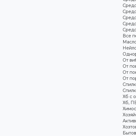
Средс
Средс
Средс
Средс
Средс
Все п
Масло
Нейло
Однор
От ви
От по
От по
От по
Спилк
Спилк
Хб с 
Хб, П
Химос
Хозяй
Актив
Хозто
Бытов