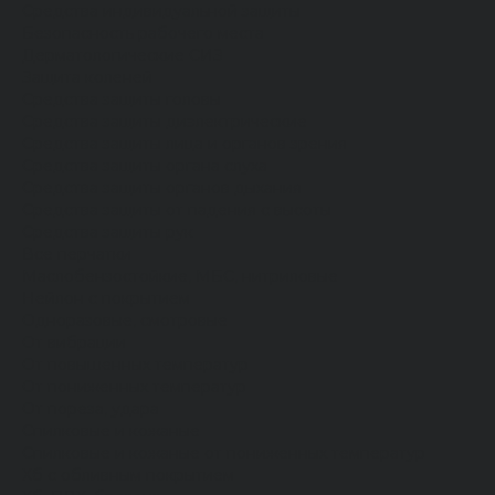
Средства индивидуальной защиты
Безопасность рабочего места
Дерматологические СИЗ
Защита коленей
Средства защиты головы
Средства защиты диэлектрические
Средства защиты лица и органов зрения
Средства защиты органа слуха
Средства защиты органов дыхания
Средства защиты от падения с высоты
Средства защиты рук
Все перчатки
Маслобензостойкие, МБС, нитриловые
Нейлон с покрытием
Одноразовые, смотровые
От вибрации
От повышенных температур
От пониженных температур
От пореза, удара
Спилковые и кожаные
Спилковые и кожаные от пониженных температур
Хб с обливным покрытием