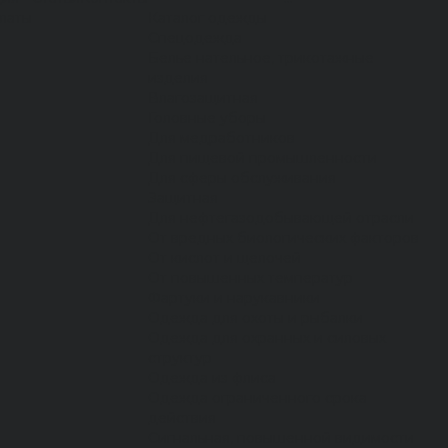
латы
Каталог одежды
Спецодежда
Белье нательное, трикотажные
изделия
Влагозащитная
Головные уборы
Для медработников
Для пищевой промышленности
Для сферы обслуживания
Защитная
Для нефтегазодобывающей отрасли
От вредных биологических факторов
От кислот и щелочей
От повышенных температур
Фартуки и нарукавники
Одежда для охоты и рыбалки
Одежда для охранных и силовых
структур
Одежда из флиса
Одежда ограниченного срока
действия
Сигнальная, повышенной видимости