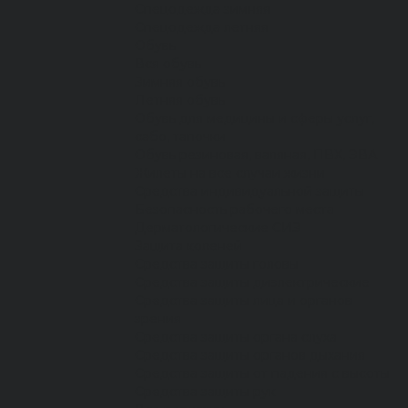
Спецодежда зимняя
Спецодежда летняя
Обувь
Вся обувь
Зимняя обувь
Летняя обувь
Обувь для медицины и сферы услуг,
сабо, тапочки
Обувь резиновая, валяная, ПВХ, ЭВА
Жилеты на все случаи жизни
Средства индивидуальной защиты
Безопасность рабочего места
Дерматологические СИЗ
Защита коленей
Средства защиты головы
Средства защиты диэлектрические
Средства защиты лица и органов
зрения
Средства защиты органа слуха
Средства защиты органов дыхания
Средства защиты от падения с высоты
Средства защиты рук