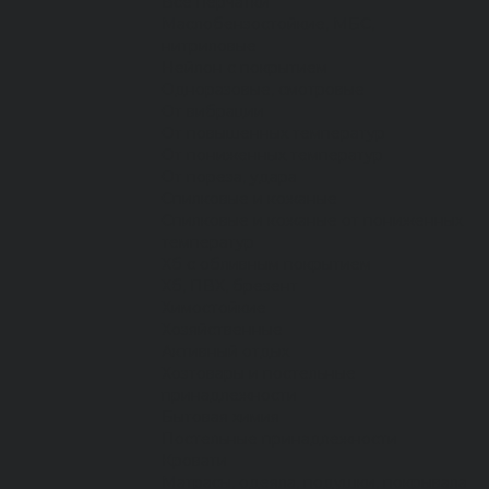
Все перчатки
Маслобензостойкие, МБС,
нитриловые
Нейлон с покрытием
Одноразовые, смотровые
От вибрации
От повышенных температур
От пониженных температур
От пореза, удара
Спилковые и кожаные
Спилковые и кожаные от пониженных
температур
Хб с обливным покрытием
Хб, ПВХ, брезент
Химостойкие
Хозяйственные
Активный отдых
Хозтовары и постельные
принадлежности
Бытовая химия
Постельные принадлежности
Кровати
Матрасы, одеяла, подушки, покрывала