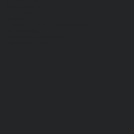
Хб, ПВХ, брезент
Химостойкие
Хозяйственные
Активный отдых
Хозтовары и постельные принадлежности
Бытовая химия
Постельные принадлежности
Технические ткани