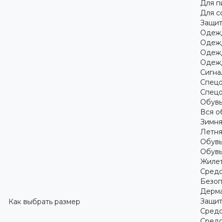
Для 
Для с
Защит
Одежд
Одежд
Одежд
Одежд
Сигна
Спецо
Спецо
Обув
Вся о
Зимня
Летня
Обувь
Обувь
Жилет
Средс
Безоп
Дерма
Защит
Как выбрать размер
Средс
Средс