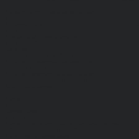
Спецодежда
Н
Белье нательное, трикотажные изделия
О
Влагозащитная
В
Головные уборы
С
Для медработников
П
Для пищевой промышленности
Для сферы обслуживания
Защитная
Одежда для охоты и рыбалки
Одежда для охранных и силовых структур
Одежда из флиса
Одежда ограниченного срока действия
Сигнальная, повышенной видимости
Спецодежда зимняя
Спецодежда летняя
Обувь
Вся обувь
Зимняя обувь
Летняя обувь
Обувь для медицины и сферы услуг, сабо, тапочки
Обувь резиновая, валяная, ПВХ, ЭВА
Жилеты на все случаи жизни