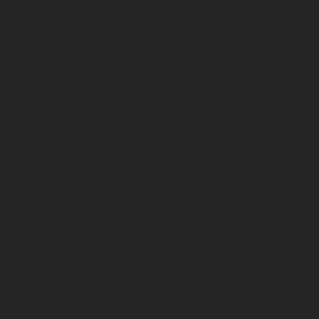
Спецодежда зимняя
Спецодежда летняя
Обувь
Вся обувь
Зимняя обувь
Летняя обувь
Обувь для медицины и сферы услуг,
сабо, тапочки
Обувь резиновая, валяная, ПВХ, ЭВА
Жилеты на все случаи жизни
Средства индивидуальной защиты
Безопасность рабочего места
Дерматологические СИЗ
Защита коленей
Средства защиты головы
Средства защиты диэлектрические
Средства защиты лица и органов
зрения
Средства защиты органа слуха
Средства защиты органов дыхания
Средства защиты от падения с высоты
Средства защиты рук