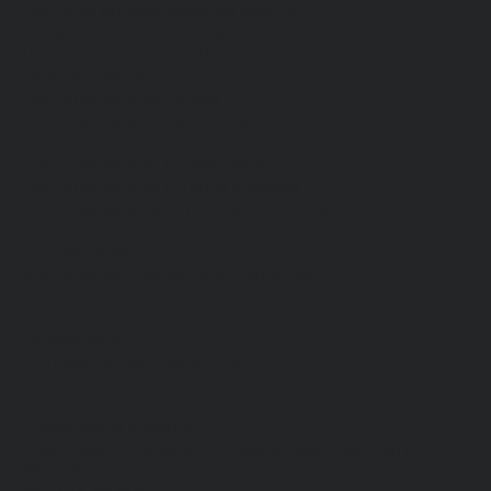
Средства индивидуальной защиты
Безопасность рабочего места
Дерматологические СИЗ
Защита коленей
Средства защиты головы
Средства защиты диэлектрические
Средства защиты лица и органов зрения
Средства защиты органа слуха
Средства защиты органов дыхания
Средства защиты от падения с высоты
Средства защиты рук
Все перчатки
Маслобензостойкие, МБС, нитриловые
Нейлон с покрытием
Одноразовые, смотровые
От вибрации
От повышенных температур
От пониженных температур
От пореза, удара
Спилковые и кожаные
Спилковые и кожаные от пониженных температур
Хб с обливным покрытием