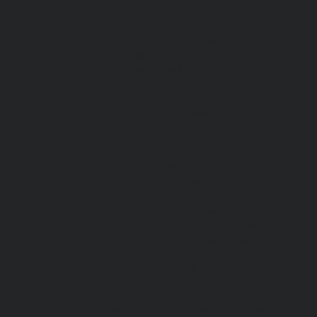
латы
Каталог одежды
Спецодежда
Белье нательное, трикотажные
изделия
Влагозащитная
Головные уборы
Для медработников
Для пищевой промышленности
Для сферы обслуживания
Защитная
Для нефтегазодобывающей отрасли
От вредных биологических факторов
От кислот и щелочей
От повышенных температур
Фартуки и нарукавники
Одежда для охоты и рыбалки
Одежда для охранных и силовых
структур
Одежда из флиса
Одежда ограниченного срока
действия
Сигнальная, повышенной видимости