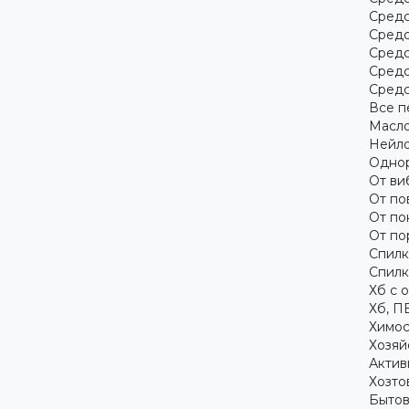
Средс
Средс
Средс
Средс
Средс
Все п
Масло
Нейло
Однор
От ви
От по
От по
От по
Спилк
Спилк
Хб с 
Хб, П
Химос
Хозяй
Актив
Хозто
Бытов