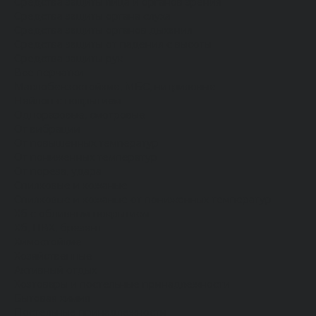
Средства защиты лица и органов зрения
Средства защиты органа слуха
Средства защиты органов дыхания
Средства защиты от падения с высоты
Средства защиты рук
Все перчатки
Маслобензостойкие, МБС, нитриловые
Нейлон с покрытием
Одноразовые, смотровые
От вибрации
От повышенных температур
От пониженных температур
От пореза, удара
Спилковые и кожаные
Спилковые и кожаные от пониженных температур
Хб с обливным покрытием
Хб, ПВХ, брезент
Химостойкие
Хозяйственные
Активный отдых
Хозтовары и постельные принадлежности
Бытовая химия
Постельные принадлежности