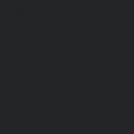
Для сферы обслуживания
Защитная
Одежда для охоты и рыбалки
Одежда для охранных и силовых структур
Одежда из флиса
Одежда ограниченного срока действия
Сигнальная, повышенной видимости
Спецодежда зимняя
Спецодежда летняя
Обувь
Вся обувь
Зимняя обувь
Летняя обувь
Обувь для медицины и сферы услуг, сабо, тапочки
Обувь резиновая, валяная, ПВХ, ЭВА
Жилеты на все случаи жизни
Средства индивидуальной защиты
Безопасность рабочего места
Дерматологические СИЗ
Защита коленей
Средства защиты головы
Средства защиты диэлектрические