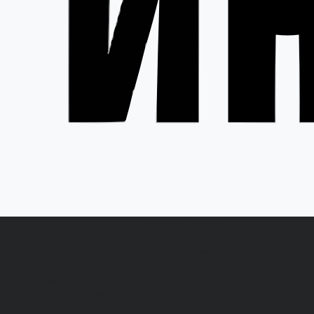
Каталог одежды
Спецодежда
Белье нательное, трикотажные изделия
Влагозащитная
Головные уборы
Для медработников
Для пищевой промышленности