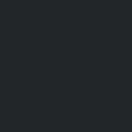
Спецодежда
Н
Белье нательное, трикотажные изделия
О
Влагозащитная
В
Головные уборы
С
Для медработников
П
Для пищевой промышленности
Для сферы обслуживания
Защитная
Одежда для охоты и рыбалки
Одежда для охранных и силовых структур
Одежда из флиса
Одежда ограниченного срока действия
Сигнальная, повышенной видимости
Спецодежда зимняя
Спецодежда летняя
Обувь
Вся обувь
Зимняя обувь
Летняя обувь
Обувь для медицины и сферы услуг, сабо, тапочки
Обувь резиновая, валяная, ПВХ, ЭВА
Жилеты на все случаи жизни