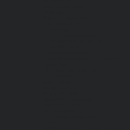
Все перчатки
Маслобензостойкие, МБС,
нитриловые
Нейлон с покрытием
Одноразовые, смотровые
От вибрации
От повышенных температур
От пониженных температур
От пореза, удара
Спилковые и кожаные
Спилковые и кожаные от пониженных
температур
Хб с обливным покрытием
Хб, ПВХ, брезент
Химостойкие
Хозяйственные
Активный отдых
Хозтовары и постельные
принадлежности
Бытовая химия
Постельные принадлежности
Кровати
Матрасы, одеяла, подушки, покрывала