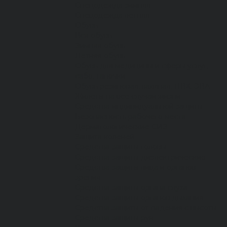
Спецодежда зимняя
Спецодежда летняя
Обувь
Вся обувь
Зимняя обувь
Летняя обувь
Обувь для медицины и сферы услуг,
сабо, тапочки
Обувь резиновая, валяная, ПВХ, ЭВА
Жилеты на все случаи жизни
Средства индивидуальной защиты
Безопасность рабочего места
Дерматологические СИЗ
Защита коленей
Средства защиты головы
Средства защиты диэлектрические
Средства защиты лица и органов
зрения
Средства защиты органа слуха
Средства защиты органов дыхания
Средства защиты от падения с высоты
Средства защиты рук