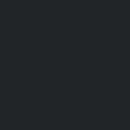
Средства индивидуальной защиты
Безопасность рабочего места
Дерматологические СИЗ
Защита коленей
Средства защиты головы
Средства защиты диэлектрические
Средства защиты лица и органов зрения
Средства защиты органа слуха
Средства защиты органов дыхания
Средства защиты от падения с высоты
Средства защиты рук
Все перчатки
Маслобензостойкие, МБС, нитриловые
Нейлон с покрытием
Одноразовые, смотровые
От вибрации
От повышенных температур
От пониженных температур
От пореза, удара
Спилковые и кожаные
Спилковые и кожаные от пониженных температур
Хб с обливным покрытием