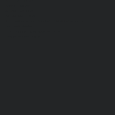
Хб, ПВХ, брезент
Химостойкие
Хозяйственные
Активный отдых
Хозтовары и постельные принадлежности
Бытовая химия
Постельные принадлежности
Технические ткани