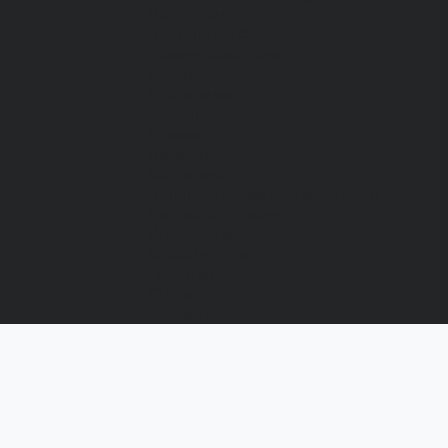
Полотенца
Постельное белье
Технические ткани
Акции
О компании
Новости
Отзывы
Вакансии
Сертификаты
Политика конфиденциальности
Как выбрать размер
Информация
Способы оплаты
Гарантии
Статьи
Контакты