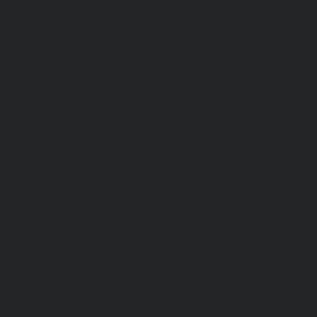
латы
Каталог одежды
Спецодежда
Белье нательное, трикотажные
изделия
Влагозащитная
Головные уборы
Для медработников
Для пищевой промышленности
Для сферы обслуживания
Защитная
Для нефтегазодобывающей отрасли
От вредных биологических факторов
От кислот и щелочей
От повышенных температур
Фартуки и нарукавники
Одежда для охоты и рыбалки
Одежда для охранных и силовых
структур
Одежда из флиса
Одежда ограниченного срока
действия
Сигнальная, повышенной видимости