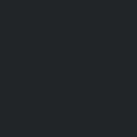
Средства индивидуальной защиты
Безопасность рабочего места
Дерматологические СИЗ
Защита коленей
Средства защиты головы
Средства защиты диэлектрические
Средства защиты лица и органов зрения
Средства защиты органа слуха
Средства защиты органов дыхания
Средства защиты от падения с высоты
Средства защиты рук
Все перчатки
Маслобензостойкие, МБС, нитриловые
Нейлон с покрытием
Одноразовые, смотровые
От вибрации
От повышенных температур
От пониженных температур
От пореза, удара
Спилковые и кожаные
Спилковые и кожаные от пониженных температур
Хб с обливным покрытием