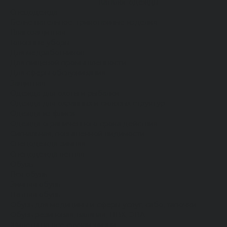
Каталог одежды
Спецодежда
Белье нательное, трикотажные изделия
Влагозащитная
Головные уборы
Для медработников
Для пищевой промышленности
Для сферы обслуживания
Защитная
Одежда для охоты и рыбалки
Одежда для охранных и силовых структур
Одежда из флиса
Одежда ограниченного срока действия
Сигнальная, повышенной видимости
Спецодежда зимняя
Спецодежда летняя
Обувь
Вся обувь
Зимняя обувь
Летняя обувь
Обувь для медицины и сферы услуг, сабо, тапочки
Обувь резиновая, валяная, ПВХ, ЭВА
Жилеты на все случаи жизни