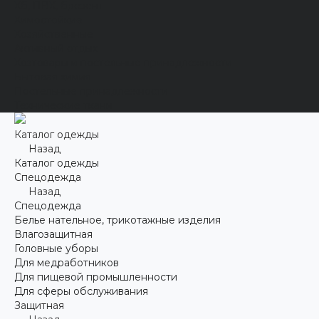
Хб, ПВХ, брезент
Химостойкие
Хозяйственные
Активный отдых
Хозтовары и постельные принадлежности
Бытовая химия
Постельные принадлежности
Технические ткани
Каталог одежды
Назад
Каталог одежды
Спецодежда
Назад
Спецодежда
Белье нательное, трикотажные изделия
Влагозащитная
Головные уборы
Для медработников
Для пищевой промышленности
Для сферы обслуживания
Защитная