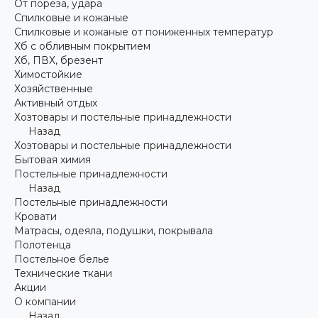
От пореза, удара
Спилковые и кожаные
Спилковые и кожаные от пониженных температур
Хб с обливным покрытием
Хб, ПВХ, брезент
Химостойкие
Хозяйственные
Активный отдых
Хозтовары и постельные принадлежности
Назад
Хозтовары и постельные принадлежности
Бытовая химия
Постельные принадлежности
Назад
Постельные принадлежности
Кровати
Матрасы, одеяла, подушки, покрывала
Полотенца
Постельное белье
Технические ткани
Акции
О компании
Назад