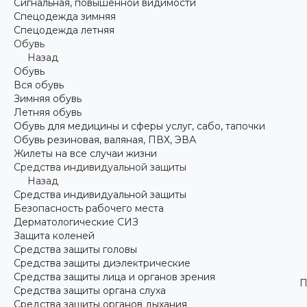
Сигнальная, повышенной видимости
Спецодежда зимняя
Спецодежда летняя
Обувь
Назад
Обувь
Вся обувь
Зимняя обувь
Летняя обувь
Обувь для медицины и сферы услуг, сабо, тапочки
Обувь резиновая, валяная, ПВХ, ЭВА
Жилеты на все случаи жизни
Средства индивидуальной защиты
Назад
Средства индивидуальной защиты
Безопасность рабочего места
Дерматологические СИЗ
Защита коленей
Средства защиты головы
Средства защиты диэлектрические
Средства защиты лица и органов зрения
П
Средства защиты органа слуха
Средства защиты органов дыхания