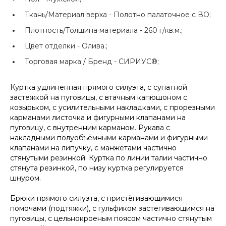
Ткань/Материал верха -
Полотно палаточное с ВО;
Плотность/Толщина материала -
260 г/кв.м.;
Цвет отделки -
Олива.;
Торговая марка / Бренд -
СИРИУС®;
Куртка удлиненная прямого силуэта, с супатной
застежкой на пуговицы, с втачным капюшоном с
козырьком, с усилительными накладками, с прорезными
карманами листочка и фигурными клапанами на
пуговицу, с внутренним карманом. Рукава с
накладными полуобъёмными карманами и фигурными
клапанами на липучку, с манжетами частично
стянутыми резинкой. Куртка по линии талии частично
стянута резинкой, по низу куртка регулируется
шнуром.
Брюки прямого силуэта, с пристёгивающимися
помочами (подтяжки), с гульфиком застегивающимся на
пуговицы, с цельнокроеным поясом частично стянутым