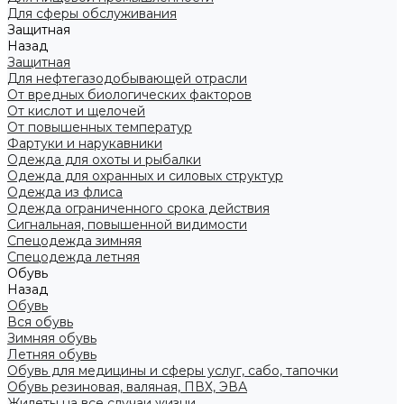
Для сферы обслуживания
Защитная
Назад
Защитная
Для нефтегазодобывающей отрасли
От вредных биологических факторов
От кислот и щелочей
От повышенных температур
Фартуки и нарукавники
Одежда для охоты и рыбалки
Одежда для охранных и силовых структур
Одежда из флиса
Одежда ограниченного срока действия
Сигнальная, повышенной видимости
Спецодежда зимняя
Спецодежда летняя
Обувь
Назад
Обувь
Вся обувь
Зимняя обувь
Летняя обувь
Обувь для медицины и сферы услуг, сабо, тапочки
Обувь резиновая, валяная, ПВХ, ЭВА
Жилеты на все случаи жизни