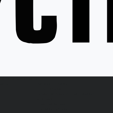
ция
Статьи
Контакты
...
латы
Каталог одежды
Спецодежда
Белье нательное, трикотажные
изделия
Влагозащитная
Головные уборы