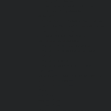
Для медработников
Для пищевой промышленности
Для сферы обслуживания
Защитная
Для нефтегазодобывающей отрасли
От вредных биологических факторов
От кислот и щелочей
От повышенных температур
Фартуки и нарукавники
Одежда для охоты и рыбалки
Одежда для охранных и силовых
структур
Одежда из флиса
Одежда ограниченного срока
действия
Сигнальная, повышенной видимости
Спецодежда зимняя
Спецодежда летняя
Обувь
Вся обувь
Зимняя обувь
Летняя обувь
Обувь для медицины и сферы услуг,