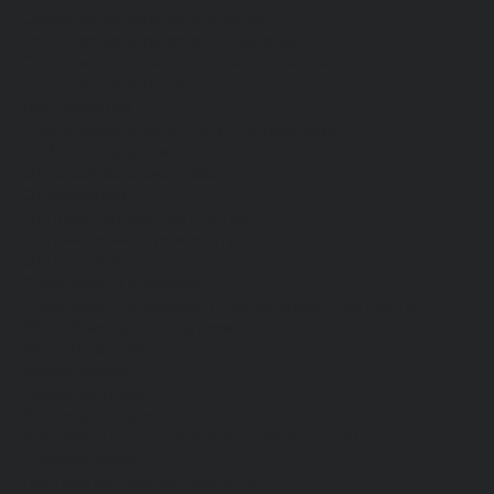
Средства защиты органа слуха
Средства защиты органов дыхания
Средства защиты от падения с высоты
Средства защиты рук
Все перчатки
Маслобензостойкие, МБС, нитриловые
Нейлон с покрытием
Одноразовые, смотровые
От вибрации
От повышенных температур
От пониженных температур
От пореза, удара
Спилковые и кожаные
Спилковые и кожаные от пониженных температур
Хб с обливным покрытием
Хб, ПВХ, брезент
Химостойкие
Хозяйственные
Активный отдых
Хозтовары и постельные принадлежности
Бытовая химия
Постельные принадлежности