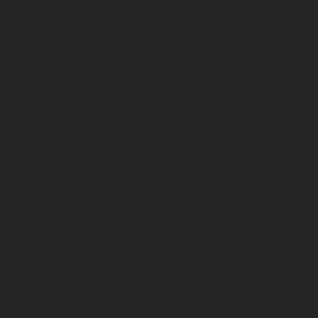
От пониженных температур
От пореза, удара
Спилковые и кожаные
Спилковые и кожаные от пониженных
температур
Хб с обливным покрытием
Хб, ПВХ, брезент
Химостойкие
Хозяйственные
Активный отдых
Хозтовары и постельные
принадлежности
Бытовая химия
Постельные принадлежности
Кровати
Матрасы, одеяла, подушки, покрывала
Полотенца
Постельное белье
Технические ткани
Акции
О компании
Новости