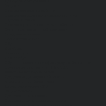
Для сферы обслуживания
Защитная
Одежда для охоты и рыбалки
Одежда для охранных и силовых структур
Одежда из флиса
Одежда ограниченного срока действия
Сигнальная, повышенной видимости
Спецодежда зимняя
Спецодежда летняя
Обувь
Вся обувь
Зимняя обувь
Летняя обувь
Обувь для медицины и сферы услуг, сабо, тапочки
Обувь резиновая, валяная, ПВХ, ЭВА
Жилеты на все случаи жизни
Средства индивидуальной защиты
Безопасность рабочего места
Дерматологические СИЗ
Защита коленей
Средства защиты головы
Средства защиты диэлектрические
Средства защиты лица и органов зрения