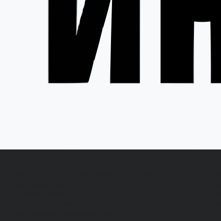
Каталог одежды
Акции
Спецодежда
Н
Белье нательное, трикотажные изделия
О
Влагозащитная
В
Головные уборы
С
Для медработников
П
Для пищевой промышленности