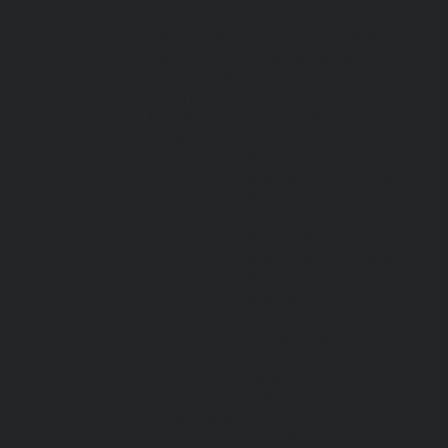
сабо, тапочки
Обувь резиновая, валяная, ПВХ, ЭВА
Жилеты на все случаи жизни
Средства индивидуальной защиты
Безопасность рабочего места
Дерматологические СИЗ
Защита коленей
Средства защиты головы
Средства защиты диэлектрические
Средства защиты лица и органов
зрения
Средства защиты органа слуха
Средства защиты органов дыхания
Средства защиты от падения с высоты
Средства защиты рук
Все перчатки
Маслобензостойкие, МБС,
нитриловые
Нейлон с покрытием
Одноразовые, смотровые
От вибрации
От повышенных температур