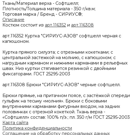
Ткань/Материал верха -
Софтшелл;
Плотность/Толщина материала -
350 г/кв.м;
Торговая марка / Бренд -
СИРИУС®;
Описание
Костюм состоит из
арт.116352
и
арт.116308
арт.116352 Куртка "СИРИУС-АЗОВ" софтшелл черная с
капюшоном.
Куртка прямого силуэта; с отрезными кокетками; с
центральной застежкой на молнию, с капюшоном; с
нагрудным карманом и нижними карманами в рельефных
швах. Низ куртки стягивается резинкой с двойными
фиксаторами. ГОСТ 25295-2003
арт.116308 Брюки "СИРИУС-АЗОВ" черные софтшелл.
Брюки прямые, на притачном поясе, с застёжкой спереди
гульфик на тесьму «молния». Брюки с боковыми
внутренними карманами фигурным входом, на задних
половинках с отрезной кокеткой. Ткань верха -
«Софтшелл» состав: 100% п/э.; пл. 350 г/м ГОСТ 25295-2003
Карта сайта
Политика конфиденциальности
Соглашение на обработку персональных данных