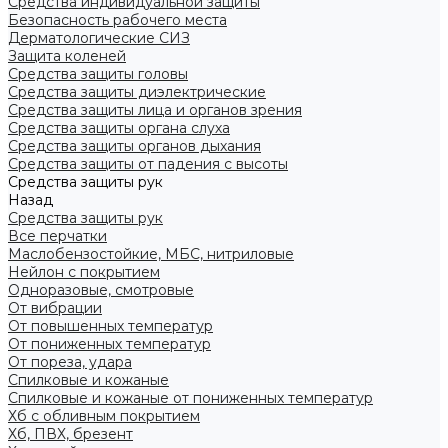
Средства индивидуальной защиты
Безопасность рабочего места
Дерматологические СИЗ
Защита коленей
Средства защиты головы
Средства защиты диэлектрические
Средства защиты лица и органов зрения
Средства защиты органа слуха
Средства защиты органов дыхания
Средства защиты от падения с высоты
Средства защиты рук
Назад
Средства защиты рук
Все перчатки
Маслобензостойкие, МБС, нитриловые
Нейлон с покрытием
Одноразовые, смотровые
От вибрации
От повышенных температур
От пониженных температур
От пореза, удара
Спилковые и кожаные
Спилковые и кожаные от пониженных температур
Хб с обливным покрытием
Хб, ПВХ, брезент