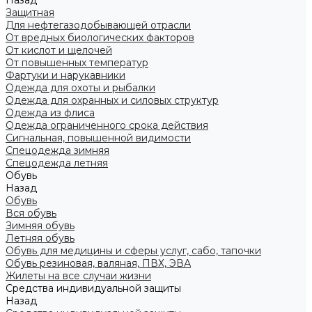
Назад
Защитная
Для нефтегазодобывающей отрасли
От вредных биологических факторов
От кислот и щелочей
От повышенных температур
Фартуки и нарукавники
Одежда для охоты и рыбалки
Одежда для охранных и силовых структур
Одежда из флиса
Одежда ограниченного срока действия
Сигнальная, повышенной видимости
Спецодежда зимняя
Спецодежда летняя
Обувь
Назад
Обувь
Вся обувь
Зимняя обувь
Летняя обувь
Обувь для медицины и сферы услуг, сабо, тапочки
Обувь резиновая, валяная, ПВХ, ЭВА
Жилеты на все случаи жизни
Средства индивидуальной защиты
Назад