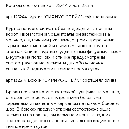
Костюм состоит из
арт.125244
и
арт.132314
.
арт.125244 Куртка "СИРИУС-СПЕЙС" софтшелл олива
Куртка прямого силуэта, без подкладки, с втачным
воротником "стойка", с центральной застёжкой на
молнию, с длинными рукавами, с тремя прорезными
карманами с молнией и съёмным капюшоном на
кнопках. Спинка куртки с удлиненным фигурным низом.
В куртке на полочках и спинке предусмотрены
светоотражающие элементы для обозначения
сигнальной видимости в тёмное время суток.
арт.132314 Брюки "СИРИУС-СПЕЙС" софтшелл олива
Брюки прямого кроя с застежкой гульфика на молнию,
с отрезным поясом, с внутренними боковыми
карманами и накладным карманом на правом боковом
шве. В брюках предусмотрены светоотражающие
элементы на накладном кармане и кант на задних
половинках для обозначения сигнальной видимости в
тёмное время суток.