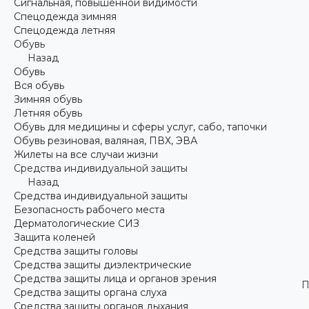
Сигнальная, повышенной видимости
Спецодежда зимняя
Спецодежда летняя
Обувь
Назад
Обувь
Вся обувь
Зимняя обувь
Летняя обувь
Обувь для медицины и сферы услуг, сабо, тапочки
Обувь резиновая, валяная, ПВХ, ЭВА
Жилеты на все случаи жизни
Средства индивидуальной защиты
Назад
Средства индивидуальной защиты
Безопасность рабочего места
Дерматологические СИЗ
Защита коленей
Средства защиты головы
Средства защиты диэлектрические
Средства защиты лица и органов зрения
П
Средства защиты органа слуха
Средства защиты органов дыхания