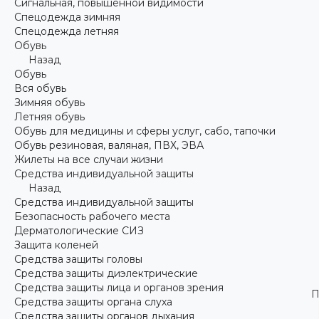
Сигнальная, повышенной видимости
Спецодежда зимняя
Спецодежда летняя
Обувь
Назад
Обувь
Вся обувь
Зимняя обувь
Летняя обувь
Обувь для медицины и сферы услуг, сабо, тапочки
Обувь резиновая, валяная, ПВХ, ЭВА
Жилеты на все случаи жизни
Средства индивидуальной защиты
Назад
Средства индивидуальной защиты
Безопасность рабочего места
Дерматологические СИЗ
Защита коленей
Средства защиты головы
Средства защиты диэлектрические
Средства защиты лица и органов зрения
П
Средства защиты органа слуха
Средства защиты органов дыхания