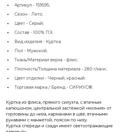
Артикул -
159595;
Сезон -
Лето;
Цвет -
Серый;
Состав -
100% ПЭ;
Вид изделия -
Куртка;
Пол -
Мужской;
Ткань/Материал верха -
флис;
Плотность/Толщина материала -
280 г/кв.м.;
Цвет отделки -
Черный, красный;
Торговая марка / Бренд -
СИРИУС®;
Куртка из флиса, прямого силуэта, с втачным
капюшоном, центральной застежкой «молния» от
горловины до низа, карманами в шве, втачными
рукавами с манжетой, поясом по низу.
Куртка спереди и сзади имеет светоотражающие
элементы.