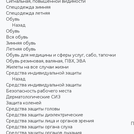
Сигнальная, повышенной видимости
Спецодежда зимняя
Спецодежда летняя
Обувь
Назад
Обувь
Вся обувь
Зимняя обувь
Летняя обувь
Обувь для медицины и сферы услуг, сабо, тапочки
Обувь резиновая, валяная, ПВХ, ЭВА
Жилеты на все случаи жизни
Средства индивидуальной защиты
Назад
Средства индивидуальной защиты
Безопасность рабочего места
Дерматологические СИЗ
Защита коленей
Средства защиты головы
Средства защиты диэлектрические
Средства защиты лица и органов зрения
П
Средства защиты органа слуха
Средства защиты органов дыхания