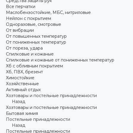
Средства защиты рук
Все перчатки
Маслобензостойкие, МБС, нитриловые
Нейлон с покрытием
Одноразовые, смотровые
От вибрации
От повышенных температур
От пониженных температур
От пореза, удара
Спилковые и кожаные
Спилковые и кожаные от пониженных температур
Хб с обливным покрытием
Хб, ПВХ, брезент
Химостойкие
Хозяйственные
Активный отдых
Хозтовары и постельные принадлежности
Назад
Хозтовары и постельные принадлежности
Бытовая химия
Постельные принадлежности
Назад
Постельные принадлежности