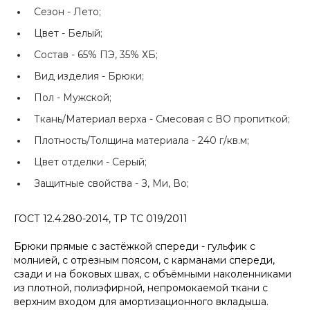
Сезон -
Лето;
Цвет -
Белый;
Состав -
65% ПЭ, 35% ХБ;
Вид изделия -
Брюки;
Пол -
Мужской;
Ткань/Материал верха -
Смесовая с ВО пропиткой;
Плотность/Толщина материала -
240 г/кв.м;
Цвет отделки -
Серый;
Защитные свойства -
З, Ми, Во;
ГОСТ 12.4.280-2014, ТР ТС 019/2011
Брюки прямые с застёжкой спереди - гульфик с
молнией, с отрезным поясом, с карманами спереди,
сзади и на боковых швах, с объёмными наколенниками
из плотной, полиэфирной, непромокаемой ткани с
верхним входом для амортизационного вкладыша.