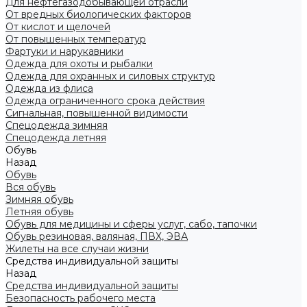
Для нефтегазодобывающей отрасли
От вредных биологических факторов
От кислот и щелочей
От повышенных температур
Фартуки и нарукавники
Одежда для охоты и рыбалки
Одежда для охранных и силовых структур
Одежда из флиса
Одежда ограниченного срока действия
Сигнальная, повышенной видимости
Спецодежда зимняя
Спецодежда летняя
Обувь
Назад
Обувь
Вся обувь
Зимняя обувь
Летняя обувь
Обувь для медицины и сферы услуг, сабо, тапочки
Обувь резиновая, валяная, ПВХ, ЭВА
Жилеты на все случаи жизни
Средства индивидуальной защиты
Назад
Средства индивидуальной защиты
Безопасность рабочего места