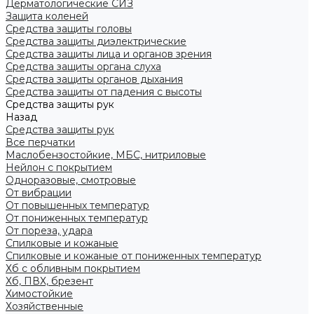
Дерматологические СИЗ
Защита коленей
Средства защиты головы
Средства защиты диэлектрические
Средства защиты лица и органов зрения
Средства защиты органа слуха
Средства защиты органов дыхания
Средства защиты от падения с высоты
Средства защиты рук
Назад
Средства защиты рук
Все перчатки
Маслобензостойкие, МБС, нитриловые
Нейлон с покрытием
Одноразовые, смотровые
От вибрации
От повышенных температур
От пониженных температур
От пореза, удара
Спилковые и кожаные
Спилковые и кожаные от пониженных температур
Хб с обливным покрытием
Хб, ПВХ, брезент
Химостойкие
Хозяйственные