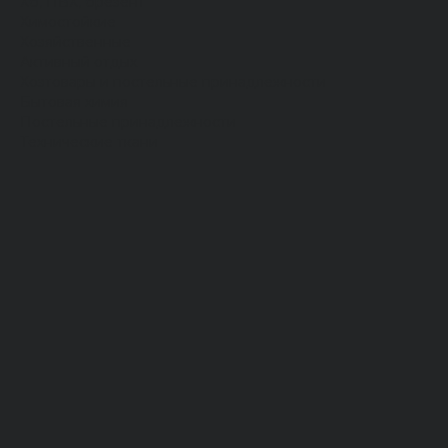
Хб, ПВХ, брезент
Химостойкие
Хозяйственные
Активный отдых
Хозтовары и постельные принадлежности
Бытовая химия
Постельные принадлежности
Технические ткани