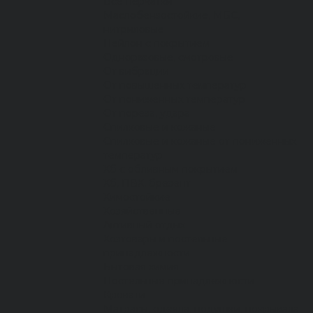
Все перчатки
Маслобензостойкие, МБС,
нитриловые
Нейлон с покрытием
Одноразовые, смотровые
От вибрации
От повышенных температур
От пониженных температур
От пореза, удара
Спилковые и кожаные
Спилковые и кожаные от пониженных
температур
Хб с обливным покрытием
Хб, ПВХ, брезент
Химостойкие
Хозяйственные
Активный отдых
Хозтовары и постельные
принадлежности
Бытовая химия
Постельные принадлежности
Кровати
Матрасы, одеяла, подушки, покрывала