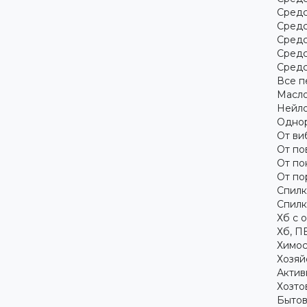
Средс
Средс
Средс
Средс
Средс
Все п
Масло
Нейло
Однор
От ви
От по
От по
От по
Спилк
Спилк
Хб с 
Хб, П
Химос
Хозяй
Актив
Хозто
Бытов