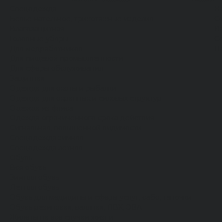
Спецодежда
Н
Белье нательное, трикотажные изделия
О
Влагозащитная
В
Головные уборы
С
Для медработников
П
Для пищевой промышленности
Для сферы обслуживания
Защитная
Одежда для охоты и рыбалки
Одежда для охранных и силовых структур
Одежда из флиса
Одежда ограниченного срока действия
Сигнальная, повышенной видимости
Спецодежда зимняя
Спецодежда летняя
Обувь
Вся обувь
Зимняя обувь
Летняя обувь
Обувь для медицины и сферы услуг, сабо, тапочки
Обувь резиновая, валяная, ПВХ, ЭВА
Жилеты на все случаи жизни