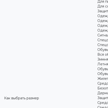
Для 
Для с
Защит
Одежд
Одежд
Одежд
Одежд
Сигна
Спецо
Спецо
Обув
Вся о
Зимня
Летня
Обувь
Обувь
Жилет
Средс
Безоп
Дерма
Защит
Как выбрать размер
Средс
Средс