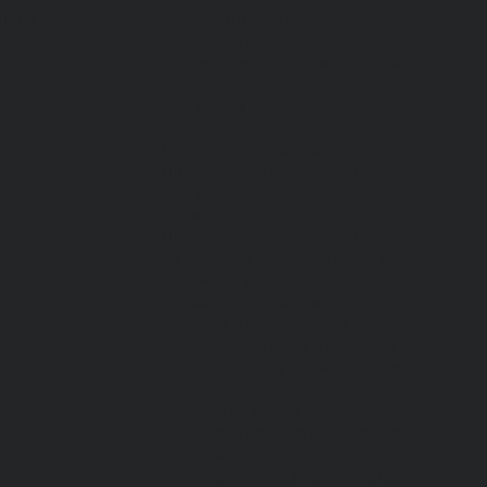
латы
Каталог одежды
Спецодежда
Белье нательное, трикотажные
изделия
Влагозащитная
Головные уборы
Для медработников
Для пищевой промышленности
Для сферы обслуживания
Защитная
Для нефтегазодобывающей отрасли
От вредных биологических факторов
От кислот и щелочей
От повышенных температур
Фартуки и нарукавники
Одежда для охоты и рыбалки
Одежда для охранных и силовых
структур
Одежда из флиса
Одежда ограниченного срока
действия
Сигнальная, повышенной видимости