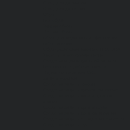
Спецодежда зимняя
Спецодежда летняя
Обувь
Вся обувь
Зимняя обувь
Летняя обувь
Обувь для медицины и сферы услуг,
сабо, тапочки
Обувь резиновая, валяная, ПВХ, ЭВА
Жилеты на все случаи жизни
Средства индивидуальной защиты
Безопасность рабочего места
Дерматологические СИЗ
Защита коленей
Средства защиты головы
Средства защиты диэлектрические
Средства защиты лица и органов
зрения
Средства защиты органа слуха
Средства защиты органов дыхания
Средства защиты от падения с высоты
Средства защиты рук