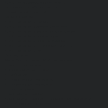
Средства индивидуальной защиты
Безопасность рабочего места
Дерматологические СИЗ
Защита коленей
Средства защиты головы
Средства защиты диэлектрические
Средства защиты лица и органов зрения
Средства защиты органа слуха
Средства защиты органов дыхания
Средства защиты от падения с высоты
Средства защиты рук
Все перчатки
Маслобензостойкие, МБС, нитриловые
Нейлон с покрытием
Одноразовые, смотровые
От вибрации
От повышенных температур
От пониженных температур
От пореза, удара
Спилковые и кожаные
Спилковые и кожаные от пониженных температур
Хб с обливным покрытием