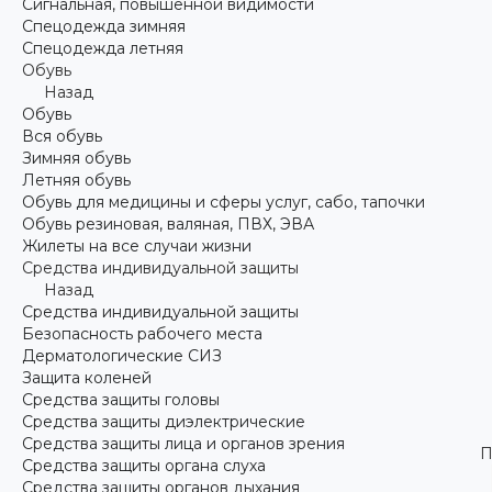
Сигнальная, повышенной видимости
Спецодежда зимняя
Спецодежда летняя
Обувь
Назад
Обувь
Вся обувь
Зимняя обувь
Летняя обувь
Обувь для медицины и сферы услуг, сабо, тапочки
Обувь резиновая, валяная, ПВХ, ЭВА
Жилеты на все случаи жизни
Средства индивидуальной защиты
Назад
Средства индивидуальной защиты
Безопасность рабочего места
Дерматологические СИЗ
Защита коленей
Средства защиты головы
Средства защиты диэлектрические
Средства защиты лица и органов зрения
П
Средства защиты органа слуха
Средства защиты органов дыхания