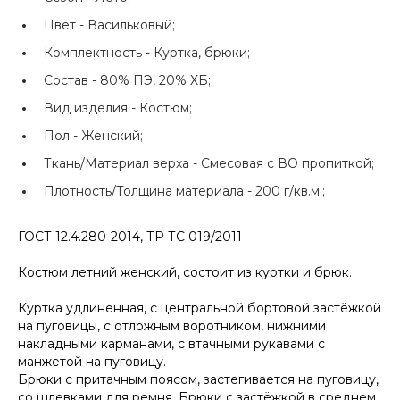
Цвет -
Васильковый;
Комплектность -
Куртка, брюки;
Состав -
80% ПЭ, 20% ХБ;
Вид изделия -
Костюм;
Пол -
Женский;
Ткань/Материал верха -
Смесовая с ВО пропиткой;
Плотность/Толщина материала -
200 г/кв.м.;
ГОСТ 12.4.280-2014, ТР ТС 019/2011
Костюм летний женский, состоит из куртки и брюк.
Куртка удлиненная, с центральной бортовой застёжкой
на пуговицы, с отложным воротником, нижними
накладными карманами, с втачными рукавами с
манжетой на пуговицу.
Брюки с притачным поясом, застегивается на пуговицу,
со шлевками для ремня. Брюки с застёжкой в среднем