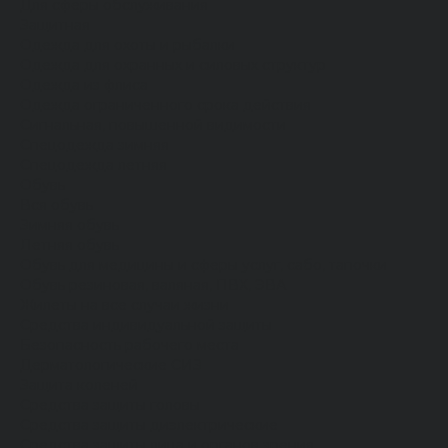
Для сферы обслуживания
Защитная
Одежда для охоты и рыбалки
Одежда для охранных и силовых структур
Одежда из флиса
Одежда ограниченного срока действия
Сигнальная, повышенной видимости
Спецодежда зимняя
Спецодежда летняя
Обувь
Вся обувь
Зимняя обувь
Летняя обувь
Обувь для медицины и сферы услуг, сабо, тапочки
Обувь резиновая, валяная, ПВХ, ЭВА
Жилеты на все случаи жизни
Средства индивидуальной защиты
Безопасность рабочего места
Дерматологические СИЗ
Защита коленей
Средства защиты головы
Средства защиты диэлектрические
Средства защиты лица и органов зрения