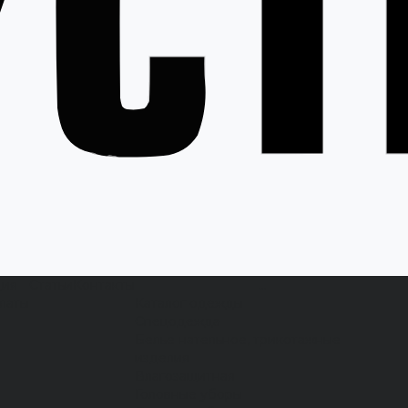
ция
Статьи
Контакты
...
латы
Каталог одежды
Спецодежда
Белье нательное, трикотажные
изделия
Влагозащитная
Головные уборы