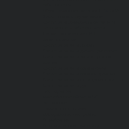
сабо, тапочки
Обувь резиновая, валяная, ПВХ, ЭВА
Жилеты на все случаи жизни
Средства индивидуальной защиты
Безопасность рабочего места
Дерматологические СИЗ
Защита коленей
Средства защиты головы
Средства защиты диэлектрические
Средства защиты лица и органов
зрения
Средства защиты органа слуха
Средства защиты органов дыхания
Средства защиты от падения с высоты
Средства защиты рук
Все перчатки
Маслобензостойкие, МБС,
нитриловые
Нейлон с покрытием
Одноразовые, смотровые
От вибрации
От повышенных температур