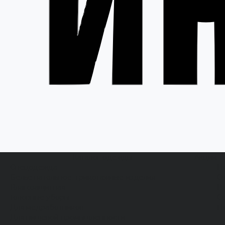
Каталог одежды
Акции
Спецодежда
Н
Белье нательное, трикотажные изделия
О
Влагозащитная
В
Головные уборы
С
Для медработников
П
Для пищевой промышленности