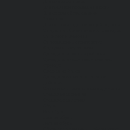
Для медработников
Для пищевой промышленности
Для сферы обслуживания
Защитная
Для нефтегазодобывающей отрасли
От вредных биологических факторов
От кислот и щелочей
От повышенных температур
Фартуки и нарукавники
Одежда для охоты и рыбалки
Одежда для охранных и силовых
структур
Одежда из флиса
Одежда ограниченного срока
действия
Сигнальная, повышенной видимости
Спецодежда зимняя
Спецодежда летняя
Обувь
Вся обувь
Зимняя обувь
Летняя обувь
Обувь для медицины и сферы услуг,