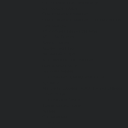
От пониженных температур
От пореза, удара
Спилковые и кожаные
Спилковые и кожаные от пониженных
температур
Хб с обливным покрытием
Хб, ПВХ, брезент
Химостойкие
Хозяйственные
Активный отдых
Хозтовары и постельные
принадлежности
Бытовая химия
Постельные принадлежности
Кровати
Матрасы, одеяла, подушки, покрывала
Полотенца
Постельное белье
Технические ткани
Акции
О компании
Новости