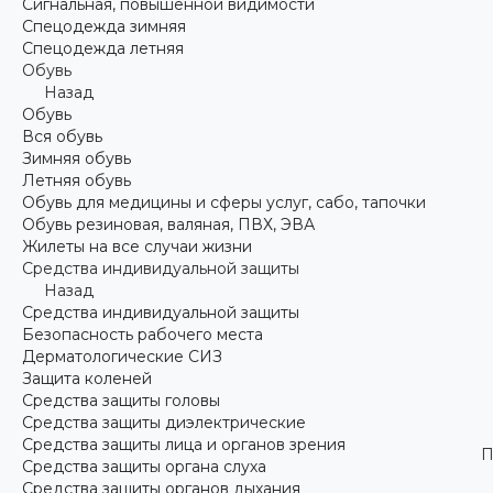
Сигнальная, повышенной видимости
Спецодежда зимняя
Спецодежда летняя
Обувь
Назад
Обувь
Вся обувь
Зимняя обувь
Летняя обувь
Обувь для медицины и сферы услуг, сабо, тапочки
Обувь резиновая, валяная, ПВХ, ЭВА
Жилеты на все случаи жизни
Средства индивидуальной защиты
Назад
Средства индивидуальной защиты
Безопасность рабочего места
Дерматологические СИЗ
Защита коленей
Средства защиты головы
Средства защиты диэлектрические
Средства защиты лица и органов зрения
П
Средства защиты органа слуха
Средства защиты органов дыхания