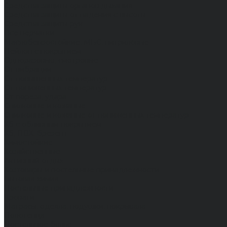
Средства защиты органов дыхания
Средства защиты от падения с высоты
Средства защиты рук
Все перчатки
Маслобензостойкие, МБС, нитриловые
Нейлон с покрытием
Одноразовые, смотровые
От вибрации
От повышенных температур
От пониженных температур
От пореза, удара
Спилковые и кожаные
Спилковые и кожаные от пониженных температур
Хб с обливным покрытием
Хб, ПВХ, брезент
Химостойкие
Хозяйственные
Активный отдых
Хозтовары и постельные принадлежности
Бытовая химия
Постельные принадлежности
Кровати
Матрасы, одеяла, подушки, покрывала
Полотенца
Постельное белье