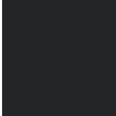
Влагозащитная
Головные уборы
Для медработников
Для пищевой промышленности
Для сферы обслуживания
Защитная
Одежда для охоты и рыбалки
Одежда для охранных и силовых структур
Одежда из флиса
Одежда ограниченного срока действия
Сигнальная, повышенной видимости
Спецодежда зимняя
Спецодежда летняя
Обувь
Вся обувь
Зимняя обувь
Летняя обувь
Обувь для медицины и сферы услуг, сабо, тапочки
Обувь резиновая, валяная, ПВХ, ЭВА
Жилеты на все случаи жизни
Средства индивидуальной защиты
Безопасность рабочего места
Дерматологические СИЗ
Защита коленей
Средства защиты головы