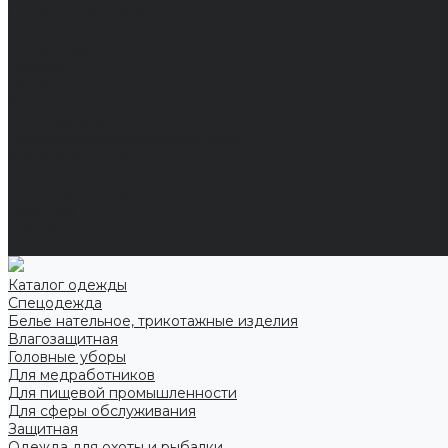
Технические ткани
Акции
О компании
Новости
Отзывы
Вакансии
Сертификаты
Политика конфиденциальности
Как выбрать размер
Информация
Способы оплаты
Гарантии
Статьи
Контакты
Каталог одежды
Спецодежда
Белье нательное, трикотажные изделия
Влагозащитная
Головные уборы
Для медработников
Для пищевой промышленности
Для сферы обслуживания
Защитная
Одежда для охоты и рыбалки