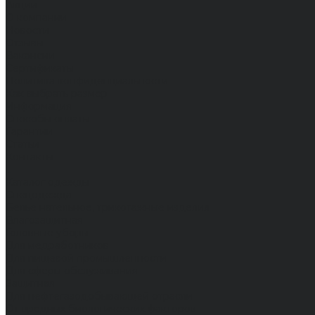
Акции
О компании
Новости
Отзывы
Вакансии
Сертификаты
Политика конфиденциальности
Как выбрать размер
Информация
Способы оплаты
Гарантии
Статьи
Контакты
...
Каталог одежды
Спецодежда
Белье нательное, трикотажные изделия
Влагозащитная
Головные уборы
Для медработников
Для пищевой промышленности
Для сферы обслуживания
Защитная
Для нефтегазодобывающей отрасли
От вредных биологических факторов