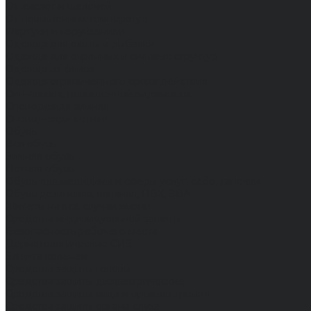
От кислот и щелочей
От повышенных температур
Фартуки и нарукавники
Одежда для охоты и рыбалки
Одежда для охранных и силовых структур
Одежда из флиса
Одежда ограниченного срока действия
Сигнальная, повышенной видимости
Спецодежда зимняя
Спецодежда летняя
Обувь
Вся обувь
Зимняя обувь
Летняя обувь
Обувь для медицины и сферы услуг, сабо, тапочки
Обувь резиновая, валяная, ПВХ, ЭВА
Жилеты на все случаи жизни
Средства индивидуальной защиты
Безопасность рабочего места
Дерматологические СИЗ
Защита коленей
Средства защиты головы
Средства защиты диэлектрические
Средства защиты лица и органов зрения
Средства защиты органа слуха