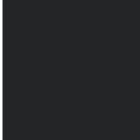
Средства защиты диэлектрические
Средства защиты лица и органов зрения
Средства защиты органа слуха
Средства защиты органов дыхания
Средства защиты от падения с высоты
Средства защиты рук
Все перчатки
Маслобензостойкие, МБС, нитриловые
Нейлон с покрытием
Одноразовые, смотровые
От вибрации
От повышенных температур
От пониженных температур
От пореза, удара
Спилковые и кожаные
Спилковые и кожаные от пониженных температур
Хб с обливным покрытием
Хб, ПВХ, брезент
Химостойкие
Хозяйственные
Активный отдых
Хозтовары и постельные принадлежности
Бытовая химия
Постельные принадлежности
Технические ткани