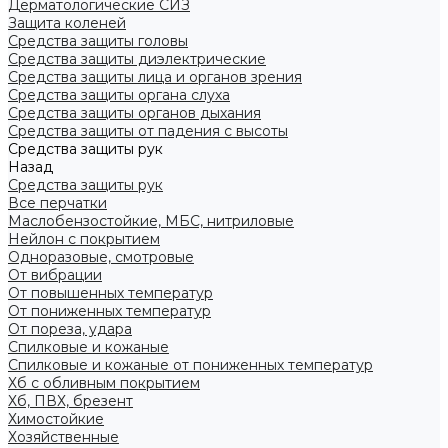
Дерматологические СИЗ
Защита коленей
Средства защиты головы
Средства защиты диэлектрические
Средства защиты лица и органов зрения
Средства защиты органа слуха
Средства защиты органов дыхания
Средства защиты от падения с высоты
Средства защиты рук
Назад
Средства защиты рук
Все перчатки
Маслобензостойкие, МБС, нитриловые
Нейлон с покрытием
Одноразовые, смотровые
От вибрации
От повышенных температур
От пониженных температур
От пореза, удара
Спилковые и кожаные
Спилковые и кожаные от пониженных температур
Хб с обливным покрытием
Хб, ПВХ, брезент
Химостойкие
Хозяйственные