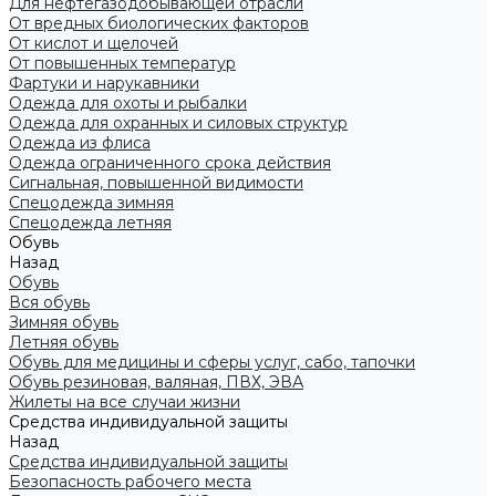
Для нефтегазодобывающей отрасли
От вредных биологических факторов
От кислот и щелочей
От повышенных температур
Фартуки и нарукавники
Одежда для охоты и рыбалки
Одежда для охранных и силовых структур
Одежда из флиса
Одежда ограниченного срока действия
Сигнальная, повышенной видимости
Спецодежда зимняя
Спецодежда летняя
Обувь
Назад
Обувь
Вся обувь
Зимняя обувь
Летняя обувь
Обувь для медицины и сферы услуг, сабо, тапочки
Обувь резиновая, валяная, ПВХ, ЭВА
Жилеты на все случаи жизни
Средства индивидуальной защиты
Назад
Средства индивидуальной защиты
Безопасность рабочего места