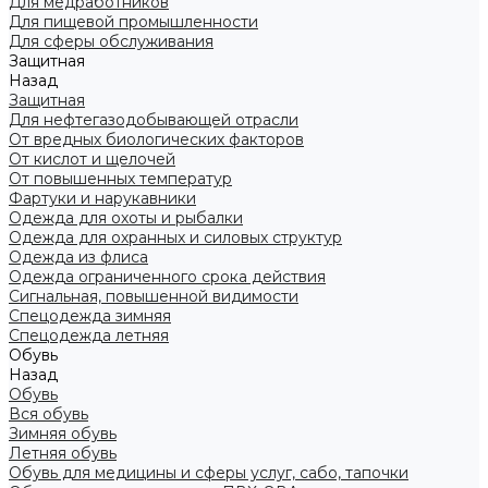
Для медработников
Для пищевой промышленности
Для сферы обслуживания
Защитная
Назад
Защитная
Для нефтегазодобывающей отрасли
От вредных биологических факторов
От кислот и щелочей
От повышенных температур
Фартуки и нарукавники
Одежда для охоты и рыбалки
Одежда для охранных и силовых структур
Одежда из флиса
Одежда ограниченного срока действия
Сигнальная, повышенной видимости
Спецодежда зимняя
Спецодежда летняя
Обувь
Назад
Обувь
Вся обувь
Зимняя обувь
Летняя обувь
Обувь для медицины и сферы услуг, сабо, тапочки