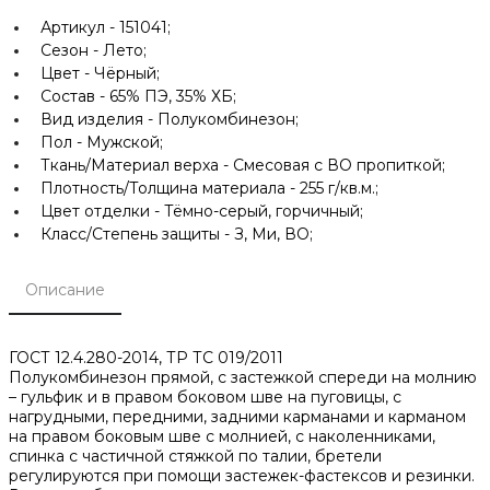
Артикул -
151041;
Сезон -
Лето;
Цвет -
Чёрный;
Состав -
65% ПЭ, 35% ХБ;
Вид изделия -
Полукомбинезон;
Пол -
Мужской;
Ткань/Материал верха -
Смесовая с ВО пропиткой;
Плотность/Толщина материала -
255 г/кв.м.;
Цвет отделки -
Тёмно-серый, горчичный;
Класс/Степень защиты -
З, Ми, ВО;
Описание
ГОСТ 12.4.280-2014, ТР ТС 019/2011
Полукомбинезон прямой, с застежкой спереди на молнию
– гульфик и в правом боковом шве на пуговицы, с
нагрудными, передними, задними карманами и карманом
на правом боковым шве с молнией, с наколенниками,
спинка с частичной стяжкой по талии, бретели
регулируются при помощи застежек-фастексов и резинки.