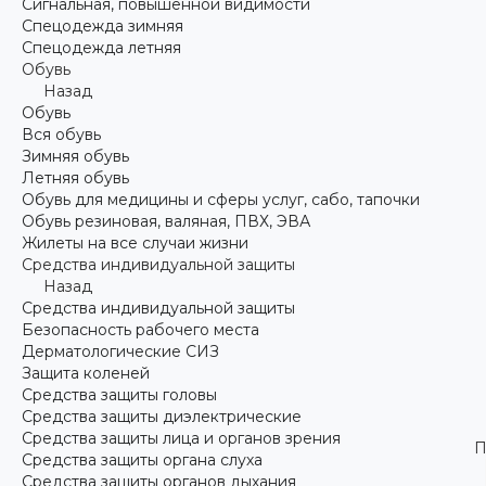
Сигнальная, повышенной видимости
Спецодежда зимняя
Спецодежда летняя
Обувь
Назад
Обувь
Вся обувь
Зимняя обувь
Летняя обувь
Обувь для медицины и сферы услуг, сабо, тапочки
Обувь резиновая, валяная, ПВХ, ЭВА
Жилеты на все случаи жизни
Средства индивидуальной защиты
Назад
Средства индивидуальной защиты
Безопасность рабочего места
Дерматологические СИЗ
Защита коленей
Средства защиты головы
Средства защиты диэлектрические
Средства защиты лица и органов зрения
П
Средства защиты органа слуха
Средства защиты органов дыхания