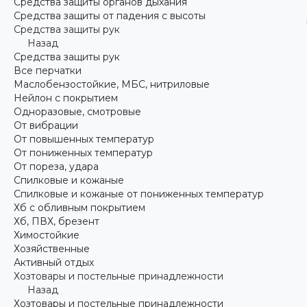
Средства защиты органов дыхания
Средства защиты от падения с высоты
Средства защиты рук
Назад
Средства защиты рук
Все перчатки
Маслобензостойкие, МБС, нитриловые
Нейлон с покрытием
Одноразовые, смотровые
От вибрации
От повышенных температур
От пониженных температур
От пореза, удара
Спилковые и кожаные
Спилковые и кожаные от пониженных температур
Хб с обливным покрытием
Хб, ПВХ, брезент
Химостойкие
Хозяйственные
Активный отдых
Хозтовары и постельные принадлежности
Назад
Хозтовары и постельные принадлежности