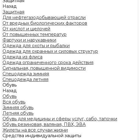
Защитная
Назад
Защитная
Для нефтегазодобывающей отрасли
От вредных биологических факторов
От кислот и щелочей
От повышенных температур
Фартуки и нарукавники
Одежда для охоты и рыбалки
Одежда для охранных и силовых структур
Одежда из флиса
Одежда ограниченного срока действия
Сигнальная, повышенной видимости
Спецодежда зимняя
Спецодежда летняя
Обувь
Назад
Обувь
Вся обувь
Зимняя обувь
Летняя обувь
Обувь для медицины и сферы услуг, сабо, тапочки
Обувь резиновая, валяная, ПВХ, ЭВА
Жилеты на все случаи жизни
Средства индивидуальной защиты