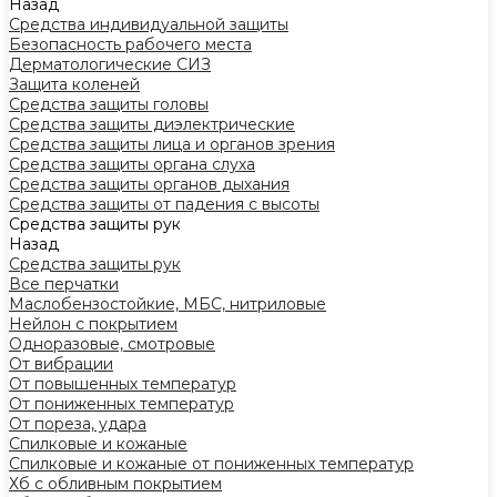
Назад
Средства индивидуальной защиты
Безопасность рабочего места
Дерматологические СИЗ
Защита коленей
Средства защиты головы
Средства защиты диэлектрические
Средства защиты лица и органов зрения
Средства защиты органа слуха
Средства защиты органов дыхания
Средства защиты от падения с высоты
Средства защиты рук
Назад
Средства защиты рук
Все перчатки
Маслобензостойкие, МБС, нитриловые
Нейлон с покрытием
Одноразовые, смотровые
От вибрации
От повышенных температур
От пониженных температур
От пореза, удара
Спилковые и кожаные
Спилковые и кожаные от пониженных температур
Хб с обливным покрытием