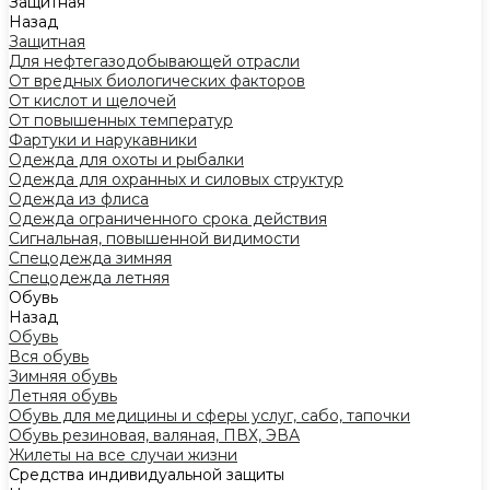
Защитная
Назад
Защитная
Для нефтегазодобывающей отрасли
От вредных биологических факторов
От кислот и щелочей
От повышенных температур
Фартуки и нарукавники
Одежда для охоты и рыбалки
Одежда для охранных и силовых структур
Одежда из флиса
Одежда ограниченного срока действия
Сигнальная, повышенной видимости
Спецодежда зимняя
Спецодежда летняя
Обувь
Назад
Обувь
Вся обувь
Зимняя обувь
Летняя обувь
Обувь для медицины и сферы услуг, сабо, тапочки
Обувь резиновая, валяная, ПВХ, ЭВА
Жилеты на все случаи жизни
Средства индивидуальной защиты