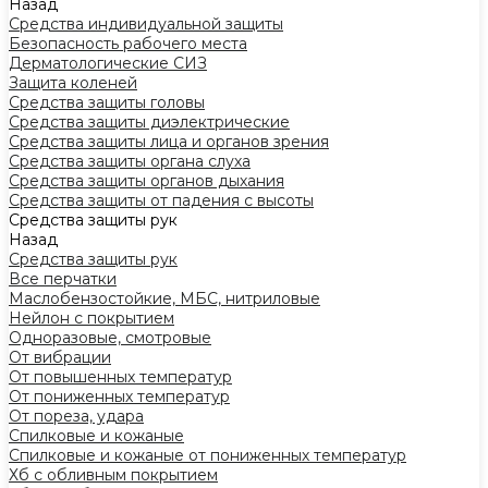
Назад
Средства индивидуальной защиты
Безопасность рабочего места
Дерматологические СИЗ
Защита коленей
Средства защиты головы
Средства защиты диэлектрические
Средства защиты лица и органов зрения
Средства защиты органа слуха
Средства защиты органов дыхания
Средства защиты от падения с высоты
Средства защиты рук
Назад
Средства защиты рук
Все перчатки
Маслобензостойкие, МБС, нитриловые
Нейлон с покрытием
Одноразовые, смотровые
От вибрации
От повышенных температур
От пониженных температур
От пореза, удара
Спилковые и кожаные
Спилковые и кожаные от пониженных температур
Хб с обливным покрытием