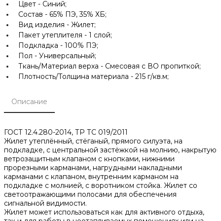
Цвет -
Синий;
Состав -
65% ПЭ, 35% ХБ;
Вид изделия -
Жилет;
Пакет утеплителя -
1 слой;
Подкладка -
100% ПЭ;
Пол -
Универсальный;
Ткань/Материал верха -
Смесовая с ВО пропиткой;
Плотность/Толщина материала -
215 г/кв.м;
Описание
ГОСТ 12.4.280-2014, ТР ТС 019/2011
Жилет утеплённый, стёганый, прямого силуэта, на
подкладке, с центральной застёжкой на молнию, накрытую
ветрозащитным клапаном с кнопками, нижними
прорезными карманами, нагрудными накладными
карманами с клапаном, внутренним карманом на
подкладке с молнией, с воротником стойка. Жилет со
светоотражающими полосами для обеспечения
сигнальной видимости.
Жилет может использоваться как для активного отдыха,
так и для работы в неотапливаемых помещениях или на