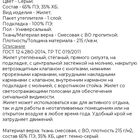
Цвет -
Серый;
Состав -
65% ПЭ, 35% ХБ;
Вид изделия -
Жилет;
Пакет утеплителя -
1 слой;
Подкладка -
100% ПЭ;
Пол -
Универсальный;
Ткань/Материал верха -
Смесовая с ВО пропиткой;
Плотность/Толщина материала -
215 г/кв.м;
Описание
ГОСТ 12.4.280-2014, ТР ТС 019/2011
Жилет утеплённый, стёганый, прямого силуэта, на
подкладке, с центральной застёжкой на молнию, накрытую
ветрозащитным клапаном с кнопками, нижними
прорезными карманами, нагрудными накладными
карманами с клапаном, внутренним карманом на
подкладке с молнией, с воротником стойка. Жилет со
светоотражающими полосами для обеспечения
сигнальной видимости.
Жилет может использоваться как для активного отдыха,
так и для работы в неотапливаемых помещениях или на
открытом воздухе в любое время года. Удобный крой не
затрудняет движений.
Материал верха: ткань смесовая, с ВО, плотность 215 г/м2,
состав 65% ПЭ, 35% ХБ, цвет: темно-серый.