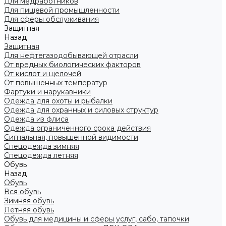
Для медработников
Для пищевой промышленности
Для сферы обслуживания
Защитная
Назад
Защитная
Для нефтегазодобывающей отрасли
От вредных биологических факторов
От кислот и щелочей
От повышенных температур
Фартуки и нарукавники
Одежда для охоты и рыбалки
Одежда для охранных и силовых структур
Одежда из флиса
Одежда ограниченного срока действия
Сигнальная, повышенной видимости
Спецодежда зимняя
Спецодежда летняя
Обувь
Назад
Обувь
Вся обувь
Зимняя обувь
Летняя обувь
Обувь для медицины и сферы услуг, сабо, тапочки