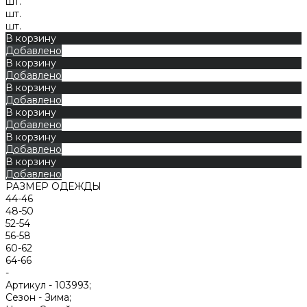
шт.
шт.
шт.
В корзину
Добавлено
В корзину
Добавлено
В корзину
Добавлено
В корзину
Добавлено
В корзину
Добавлено
В корзину
Добавлено
РАЗМЕР ОДЕЖДЫ
44-46
48-50
52-54
56-58
60-62
64-66
-
Артикул -
103993;
Сезон -
Зима;