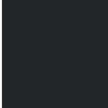
Хб с обливным покрытием
Хб, ПВХ, брезент
Химостойкие
Хозяйственные
Активный отдых
Хозтовары и постельные принадлежности
Бытовая химия
Постельные принадлежности
Кровати
Матрасы, одеяла, подушки, покрывала
Полотенца
Постельное белье
Технические ткани
Акции
О компании
Новости
Отзывы
Вакансии
Сертификаты
Политика конфиденциальности
Как выбрать размер
Информация
Способы оплаты
Гарантии
Статьи