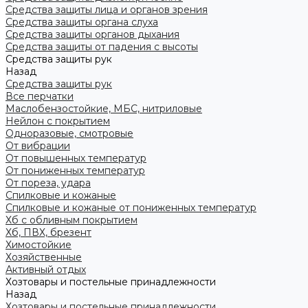
Средства защиты лица и органов зрения
Средства защиты органа слуха
Средства защиты органов дыхания
Средства защиты от падения с высоты
Средства защиты рук
Назад
Средства защиты рук
Все перчатки
Маслобензостойкие, МБС, нитриловые
Нейлон с покрытием
Одноразовые, смотровые
От вибрации
От повышенных температур
От пониженных температур
От пореза, удара
Спилковые и кожаные
Спилковые и кожаные от пониженных температур
Хб с обливным покрытием
Хб, ПВХ, брезент
Химостойкие
Хозяйственные
Активный отдых
Хозтовары и постельные принадлежности
Назад
Хозтовары и постельные принадлежности