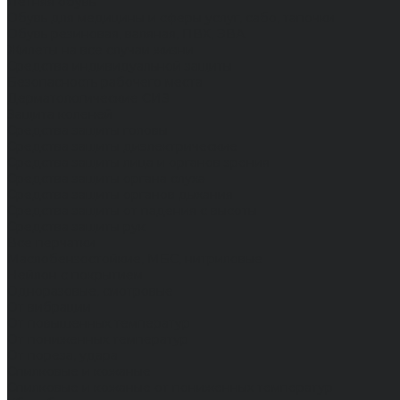
Летняя обувь
Обувь для медицины и сферы услуг, сабо, тапочки
Обувь резиновая, валяная, ПВХ, ЭВА
Жилеты на все случаи жизни
Средства индивидуальной защиты
Безопасность рабочего места
Дерматологические СИЗ
Защита коленей
Средства защиты головы
Средства защиты диэлектрические
Средства защиты лица и органов зрения
Средства защиты органа слуха
Средства защиты органов дыхания
Средства защиты от падения с высоты
Средства защиты рук
Все перчатки
Маслобензостойкие, МБС, нитриловые
Нейлон с покрытием
Одноразовые, смотровые
От вибрации
От повышенных температур
От пониженных температур
От пореза, удара
Спилковые и кожаные
Спилковые и кожаные от пониженных температур