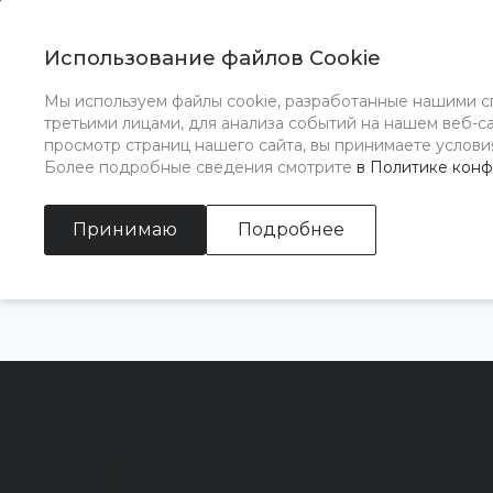
Использование файлов Cookie
Главная
Кабинет
Мы используем файлы cookie, разработанные нашими с
третьими лицами, для анализа событий на нашем веб-с
Главная
Кабинет
просмотр страниц нашего сайта, вы принимаете условия
г. Краснодар, ул. Калинина, д. 380
Более подробные сведения смотрите
в Политике кон
info@in-yug.ru
Принимаю
Подробнее
Магазины спецодежды №1 в Краснода
Каталог одежды
Акции
Спецодежда
Н
Белье нательное, трикотажные изделия
О
Влагозащитная
В
Головные уборы
С
Для медработников
П