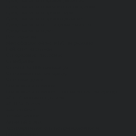
Средства защиты диэлектрические
Средства защиты лица и органов зрения
Средства защиты органа слуха
Средства защиты органов дыхания
Средства защиты от падения с высоты
Средства защиты рук
Все перчатки
Маслобензостойкие, МБС, нитриловые
Нейлон с покрытием
Одноразовые, смотровые
От вибрации
От повышенных температур
От пониженных температур
От пореза, удара
Спилковые и кожаные
Спилковые и кожаные от пониженных температур
Хб с обливным покрытием
Хб, ПВХ, брезент
Химостойкие
Хозяйственные
Активный отдых
Хозтовары и постельные принадлежности
Бытовая химия