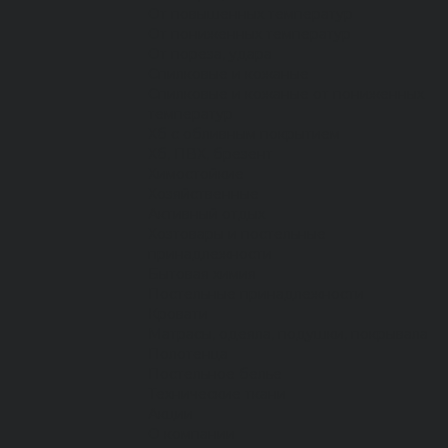
От повышенных температур
От пониженных температур
От пореза, удара
Спилковые и кожаные
Спилковые и кожаные от пониженных
температур
Хб с обливным покрытием
Хб, ПВХ, брезент
Химостойкие
Хозяйственные
Активный отдых
Хозтовары и постельные
принадлежности
Бытовая химия
Постельные принадлежности
Кровати
Матрасы, одеяла, подушки, покрывала
Полотенца
Постельное белье
Технические ткани
Акции
О компании