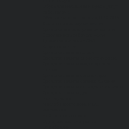
Летняя обувь
Обувь для медицины и сферы услуг,
сабо, тапочки
Обувь резиновая, валяная, ПВХ, ЭВА
Жилеты на все случаи жизни
Средства индивидуальной защиты
Безопасность рабочего места
Дерматологические СИЗ
Защита коленей
Средства защиты головы
Средства защиты диэлектрические
Средства защиты лица и органов
зрения
Средства защиты органа слуха
Средства защиты органов дыхания
Средства защиты от падения с высоты
Средства защиты рук
Все перчатки
Маслобензостойкие, МБС,
нитриловые
Нейлон с покрытием
Одноразовые, смотровые
От вибрации