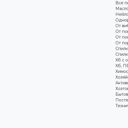
Все п
Масло
Нейло
Однор
От ви
От по
От по
От по
Спилк
Спилк
Хб с 
Хб, П
Химос
Хозяй
Актив
Хозто
Бытов
Посте
Техни