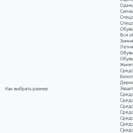
Одежд
Сигна
Спецо
Спецо
Обув
Вся о
Зимня
Летня
Обувь
Обувь
Жилет
Средс
Безоп
Дерма
Защит
Как выбрать размер
Средс
Средс
Средс
Средс
Средс
Средс
Средс