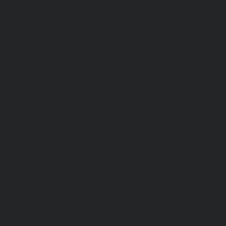
Постельные принадлежности
Технические ткани