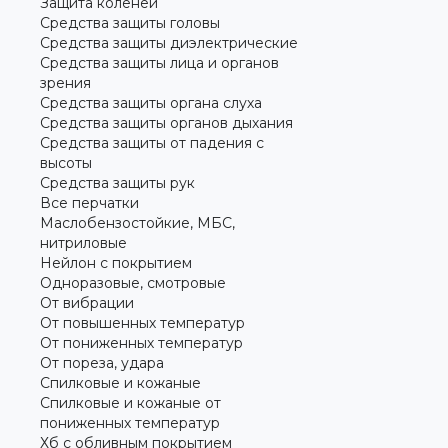
Защита коленей
Средства защиты головы
Средства защиты диэлектрические
Средства защиты лица и органов
зрения
Средства защиты органа слуха
Средства защиты органов дыхания
Средства защиты от падения с
высоты
Средства защиты рук
Все перчатки
Маслобензостойкие, МБС,
нитриловые
Нейлон с покрытием
Одноразовые, смотровые
От вибрации
От повышенных температур
От пониженных температур
От пореза, удара
Спилковые и кожаные
Спилковые и кожаные от
пониженных температур
Хб с обливным покрытием