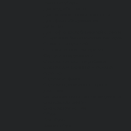
Головные уборы
Для медработников
Для пищевой промышленности
Для сферы обслуживания
Защитная
Для нефтегазодобывающей отрасли
От вредных биологических факторов
От кислот и щелочей
От повышенных температур
Фартуки и нарукавники
Одежда для охоты и рыбалки
Одежда для охранных и силовых
структур
Одежда из флиса
Одежда ограниченного срока
действия
Сигнальная, повышенной видимости
Спецодежда зимняя
Спецодежда летняя
Обувь
Вся обувь
Зимняя обувь