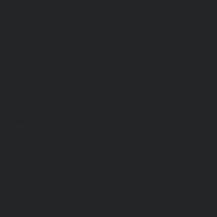
Для пищевой промышленности
Для сферы обслуживания
Защитная
Одежда для охоты и рыбалки
Одежда для охранных и силовых структур
Одежда из флиса
Одежда ограниченного срока действия
Сигнальная, повышенной видимости
Спецодежда зимняя
Спецодежда летняя
Обувь
Вся обувь
Зимняя обувь
Летняя обувь
Обувь для медицины и сферы услуг, сабо, тапочки
Обувь резиновая, валяная, ПВХ, ЭВА
Жилеты на все случаи жизни
Средства индивидуальной защиты
Безопасность рабочего места
Дерматологические СИЗ
Защита коленей
Средства защиты головы