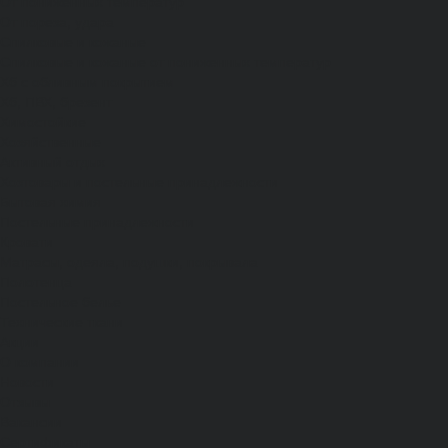
От пониженных температур
От пореза, удара
Спилковые и кожаные
Спилковые и кожаные от пониженных температур
Хб с обливным покрытием
Хб, ПВХ, брезент
Химостойкие
Хозяйственные
Активный отдых
Хозтовары и постельные принадлежности
Бытовая химия
Постельные принадлежности
Кровати
Матрасы, одеяла, подушки, покрывала
Полотенца
Постельное белье
Технические ткани
Акции
О компании
Новости
Отзывы
Вакансии
Сертификаты