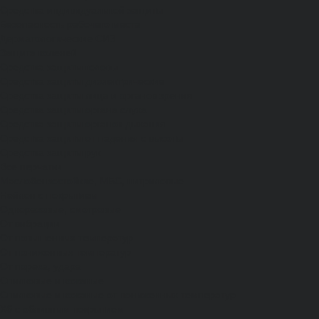
Средства индивидуальной защиты
Безопасность рабочего места
Дерматологические СИЗ
Защита коленей
Средства защиты головы
Средства защиты диэлектрические
Средства защиты лица и органов зрения
Средства защиты органа слуха
Средства защиты органов дыхания
Средства защиты от падения с высоты
Средства защиты рук
Все перчатки
Маслобензостойкие, МБС, нитриловые
Нейлон с покрытием
Одноразовые, смотровые
От вибрации
От повышенных температур
От пониженных температур
От пореза, удара
Спилковые и кожаные
Спилковые и кожаные от пониженных температур
Хб с обливным покрытием