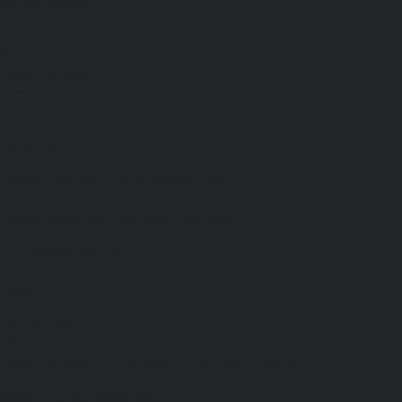
Каталог одежды
Спецодежда
Белье нательное, трикотажные изделия
Влагозащитная
Головные уборы
Для медработников
Для пищевой промышленности
Для сферы обслуживания
Защитная
Одежда для охоты и рыбалки
Одежда для охранных и силовых структур
Одежда из флиса
Одежда ограниченного срока действия
Сигнальная, повышенной видимости
Спецодежда зимняя
Спецодежда летняя
Обувь
Вся обувь
Зимняя обувь
Летняя обувь
Обувь для медицины и сферы услуг, сабо, тапочки
Обувь резиновая, валяная, ПВХ, ЭВА
Жилеты на все случаи жизни