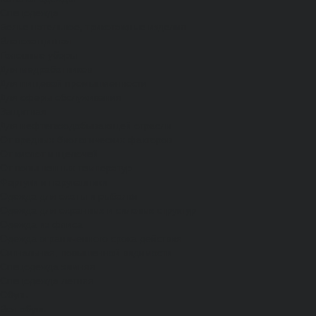
Спецодежда
Белье нательное, трикотажные изделия
Влагозащитная
Головные уборы
Для медработников
Для пищевой промышленности
Для сферы обслуживания
Защитная
Для нефтегазодобывающей отрасли
От вредных биологических факторов
От кислот и щелочей
От повышенных температур
Фартуки и нарукавники
Одежда для охоты и рыбалки
Одежда для охранных и силовых структур
Одежда из флиса
Одежда ограниченного срока действия
Сигнальная, повышенной видимости
Спецодежда зимняя
Спецодежда летняя
Обувь
Вся обувь