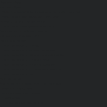
Зимняя обувь
Летняя обувь
Обувь для медицины и сферы услуг, сабо, тапочки
Обувь резиновая, валяная, ПВХ, ЭВА
Жилеты на все случаи жизни
Средства индивидуальной защиты
Безопасность рабочего места
Дерматологические СИЗ
Защита коленей
Средства защиты головы
Средства защиты диэлектрические
Средства защиты лица и органов зрения
Средства защиты органа слуха
Средства защиты органов дыхания
Средства защиты от падения с высоты
Средства защиты рук
Все перчатки
Маслобензостойкие, МБС, нитриловые
Нейлон с покрытием
Одноразовые, смотровые
От вибрации
От повышенных температур