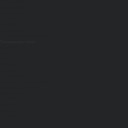
Хб, ПВХ, брезент
Химостойкие
Хозяйственные
Активный отдых
Хозтовары и постельные принадлежности
Бытовая химия
Постельные принадлежности
Технические ткани
Акции
О компании
Новости
Отзывы
Вакансии
Сертификаты
Политика конфиденциальности
Как выбрать размер
Информация
Способы оплаты
Гарантии
Статьи
Контакты
...
Каталог одежды