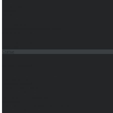
Акции
О компании
Новости
Отзывы
Вакансии
Сертификаты
Политика конфиденциальности
Как выбрать размер
Информация
Способы оплаты
Гарантии
Статьи
Контакты
...
Каталог одежды
Спецодежда
Белье нательное, трикотажные изделия
Влагозащитная
Головные уборы
Для медработников
Для пищевой промышленности
Для сферы обслуживания
Защитная
Для нефтегазодобывающей отрасли
От вредных биологических факторов