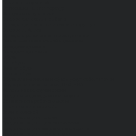
От кислот и щелочей
От повышенных температур
Фартуки и нарукавники
Одежда для охоты и рыбалки
Одежда для охранных и силовых структур
Одежда из флиса
Одежда ограниченного срока действия
Сигнальная, повышенной видимости
Спецодежда зимняя
Спецодежда летняя
Обувь
Вся обувь
Зимняя обувь
Летняя обувь
Обувь для медицины и сферы услуг, сабо, тапочки
Обувь резиновая, валяная, ПВХ, ЭВА
Жилеты на все случаи жизни
Средства индивидуальной защиты
Безопасность рабочего места
Дерматологические СИЗ
Защита коленей
Средства защиты головы
Средства защиты диэлектрические
Средства защиты лица и органов зрения
Средства защиты органа слуха