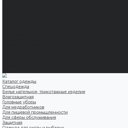
Технические ткани
Акции
О компании
Новости
Отзывы
Вакансии
Сертификаты
Политика конфиденциальности
Как выбрать размер
Информация
Способы оплаты
Гарантии
Статьи
Контакты
Каталог одежды
Спецодежда
Белье нательное, трикотажные изделия
Влагозащитная
Головные уборы
Для медработников
Для пищевой промышленности
Для сферы обслуживания
Защитная
Одежда для охоты и рыбалки