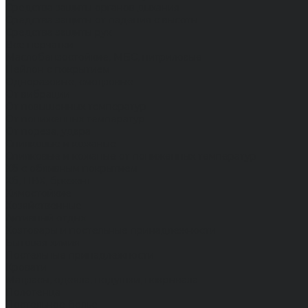
Средства защиты органов дыхания
Средства защиты от падения с высоты
Средства защиты рук
Все перчатки
Маслобензостойкие, МБС, нитриловые
Нейлон с покрытием
Одноразовые, смотровые
От вибрации
От повышенных температур
От пониженных температур
От пореза, удара
Спилковые и кожаные
Спилковые и кожаные от пониженных температур
Хб с обливным покрытием
Хб, ПВХ, брезент
Химостойкие
Хозяйственные
Активный отдых
Хозтовары и постельные принадлежности
Бытовая химия
Постельные принадлежности
Кровати
Матрасы, одеяла, подушки, покрывала
Полотенца
Постельное белье