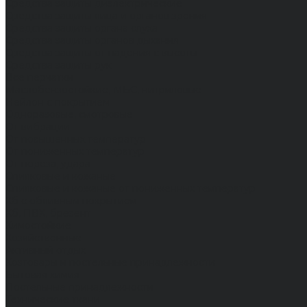
Средства защиты диэлектрические
Средства защиты лица и органов зрения
Средства защиты органа слуха
Средства защиты органов дыхания
Средства защиты от падения с высоты
Средства защиты рук
Все перчатки
Маслобензостойкие, МБС, нитриловые
Нейлон с покрытием
Одноразовые, смотровые
От вибрации
От повышенных температур
От пониженных температур
От пореза, удара
Спилковые и кожаные
Спилковые и кожаные от пониженных температур
Хб с обливным покрытием
Хб, ПВХ, брезент
Химостойкие
Хозяйственные
Активный отдых
Хозтовары и постельные принадлежности
Бытовая химия
Постельные принадлежности
Технические ткани