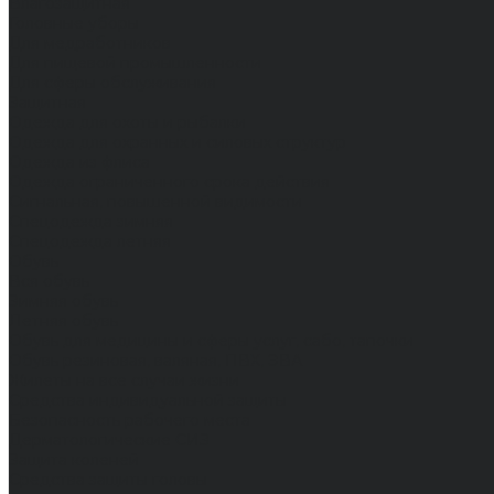
Влагозащитная
Головные уборы
Для медработников
Для пищевой промышленности
Для сферы обслуживания
Защитная
Одежда для охоты и рыбалки
Одежда для охранных и силовых структур
Одежда из флиса
Одежда ограниченного срока действия
Сигнальная, повышенной видимости
Спецодежда зимняя
Спецодежда летняя
Обувь
Вся обувь
Зимняя обувь
Летняя обувь
Обувь для медицины и сферы услуг, сабо, тапочки
Обувь резиновая, валяная, ПВХ, ЭВА
Жилеты на все случаи жизни
Средства индивидуальной защиты
Безопасность рабочего места
Дерматологические СИЗ
Защита коленей
Средства защиты головы