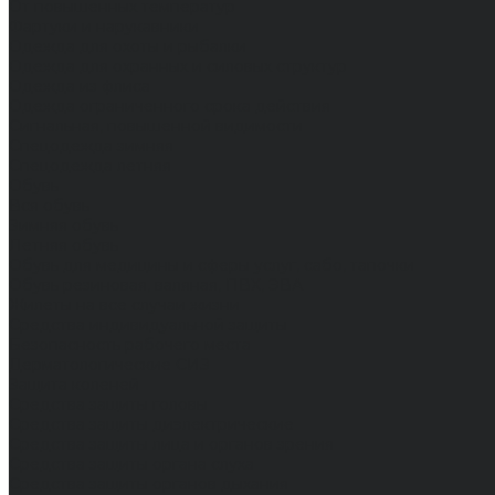
От повышенных температур
Фартуки и нарукавники
Одежда для охоты и рыбалки
Одежда для охранных и силовых структур
Одежда из флиса
Одежда ограниченного срока действия
Сигнальная, повышенной видимости
Спецодежда зимняя
Спецодежда летняя
Обувь
Вся обувь
Зимняя обувь
Летняя обувь
Обувь для медицины и сферы услуг, сабо, тапочки
Обувь резиновая, валяная, ПВХ, ЭВА
Жилеты на все случаи жизни
Средства индивидуальной защиты
Безопасность рабочего места
Дерматологические СИЗ
Защита коленей
Средства защиты головы
Средства защиты диэлектрические
Средства защиты лица и органов зрения
Средства защиты органа слуха
Средства защиты органов дыхания