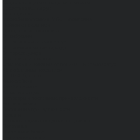
Средства защиты от падения с высоты
Средства защиты рук
Все перчатки
Маслобензостойкие, МБС, нитриловые
Нейлон с покрытием
Одноразовые, смотровые
От вибрации
От повышенных температур
От пониженных температур
От пореза, удара
Спилковые и кожаные
Спилковые и кожаные от пониженных температур
Хб с обливным покрытием
Хб, ПВХ, брезент
Химостойкие
Хозяйственные
Активный отдых
Хозтовары и постельные принадлежности
Бытовая химия
Постельные принадлежности
Кровати
Матрасы, одеяла, подушки, покрывала
Полотенца
Постельное белье
Технические ткани