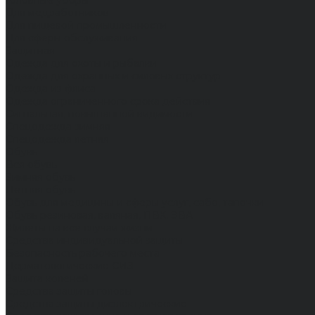
Головные уборы
Для медработников
Для пищевой промышленности
Для сферы обслуживания
Защитная
Одежда для охоты и рыбалки
Одежда для охранных и силовых структур
Одежда из флиса
Одежда ограниченного срока действия
Сигнальная, повышенной видимости
Спецодежда зимняя
Спецодежда летняя
Обувь
Вся обувь
Зимняя обувь
Летняя обувь
Обувь для медицины и сферы услуг, сабо, тапочки
Обувь резиновая, валяная, ПВХ, ЭВА
Жилеты на все случаи жизни
Средства индивидуальной защиты
Безопасность рабочего места
Дерматологические СИЗ
Защита коленей
Средства защиты головы
Средства защиты диэлектрические