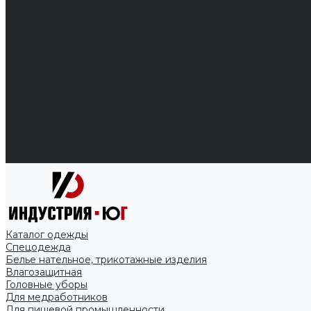
Акции
О компании
Новости
Отзывы
Вакансии
Сертификаты
Политика конфиденциальности
Как выбрать размер
Информация
Способы оплаты
Гарантии
Статьи
Контакты
Каталог одежды
Спецодежда
Белье нательное, трикотажные изделия
Влагозащитная
Головные уборы
Для медработников
Для пищевой промышленности