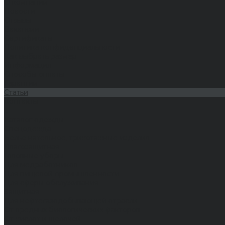
О компании
Новости
Отзывы
Вакансии
Сертификаты
Политика конфиденциальности
Как выбрать размер
Информация
Способы оплаты
Гарантии
Статьи
Контакты
...
Каталог одежды
Спецодежда
Белье нательное, трикотажные изделия
Влагозащитная
Головные уборы
Для медработников
Для пищевой промышленности
Для сферы обслуживания
Защитная
Для нефтегазодобывающей отрасли
От вредных биологических факторов
От кислот и щелочей