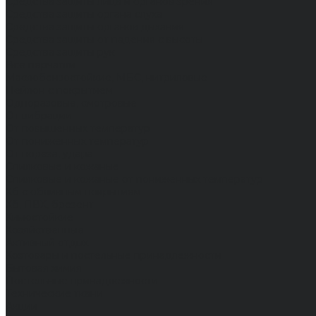
Средства защиты лица и органов зрения
Средства защиты органа слуха
Средства защиты органов дыхания
Средства защиты от падения с высоты
Средства защиты рук
Все перчатки
Маслобензостойкие, МБС, нитриловые
Нейлон с покрытием
Одноразовые, смотровые
От вибрации
От повышенных температур
От пониженных температур
От пореза, удара
Спилковые и кожаные
Спилковые и кожаные от пониженных температур
Хб с обливным покрытием
Хб, ПВХ, брезент
Химостойкие
Хозяйственные
Активный отдых
Хозтовары и постельные принадлежности
Бытовая химия
Постельные принадлежности
Технические ткани
Акции