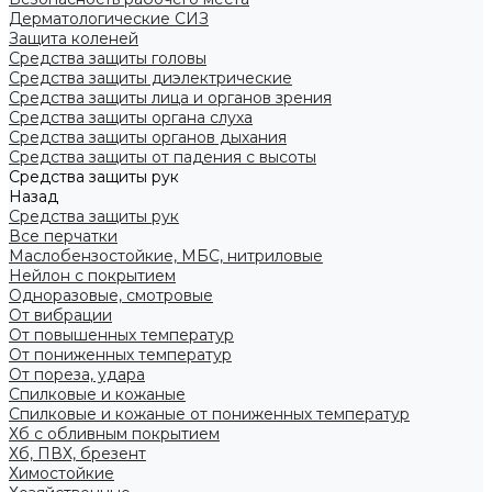
Дерматологические СИЗ
Защита коленей
Средства защиты головы
Средства защиты диэлектрические
Средства защиты лица и органов зрения
Средства защиты органа слуха
Средства защиты органов дыхания
Средства защиты от падения с высоты
Средства защиты рук
Назад
Средства защиты рук
Все перчатки
Маслобензостойкие, МБС, нитриловые
Нейлон с покрытием
Одноразовые, смотровые
От вибрации
От повышенных температур
От пониженных температур
От пореза, удара
Спилковые и кожаные
Спилковые и кожаные от пониженных температур
Хб с обливным покрытием
Хб, ПВХ, брезент
Химостойкие