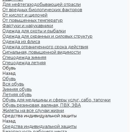
Для нефтегазодобывающей отрасли
От вредных биологических факторов
От кислот и щелочей
От повышенных температур
Фартуки и нарукавники
Одежда для охоты и рыбалки
Одежда для охранных и силовых структур
Одежда из флиса
Одежда ограниченного срока действия
Сигнальная, повышенной видимости
Спецодежда зимняя
Спецодежда летняя
Обувь
Назад
Обувь
Вся обувь
Зимняя обувь
Летняя обувь
Обувь для медицины и сферы услуг, сабо, тапочки
Обувь резиновая, валяная, ПВХ, ЭВА
Жилеты на все случаи жизни
Средства индивидуальной защиты
Назад
Средства индивидуальной защиты
Безопасность рабочего места